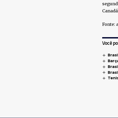
segunda
Canadá 
Fonte: 
Você p
Brasi
Barça
Bras
Bras
Teni