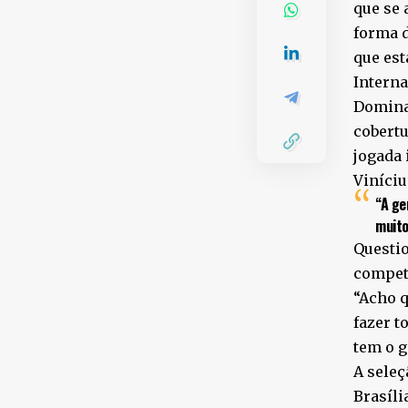
que se 
forma d
que est
Interna
Dominad
cobertu
jogada 
Viníciu
“A ge
muito
Questio
competi
“Acho q
fazer t
tem o g
A seleç
Brasíli