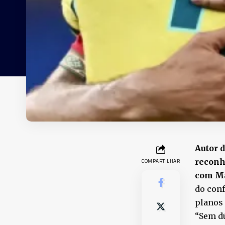
Autor d
reconh
COMPARTILHAR
com Ma
do conf
planos 
“Sem dú