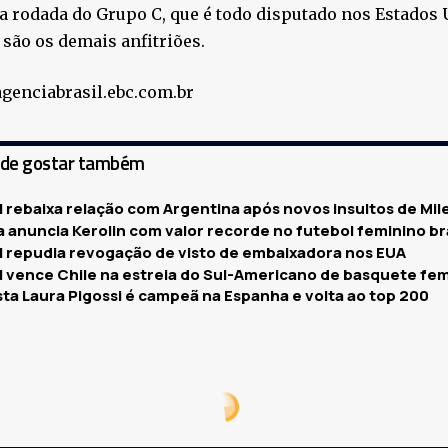
 rodada do Grupo C, que é todo disputado nos Estados
são os demais anfitriões.
agenciabrasil.ebc.com.br
ode gostar também
l rebaixa relação com Argentina após novos insultos de Mile
 anuncia Kerolin com valor recorde no futebol feminino br
il repudia revogação de visto de embaixadora nos EUA
il vence Chile na estreia do Sul-Americano de basquete fe
sta Laura Pigossi é campeã na Espanha e volta ao top 200