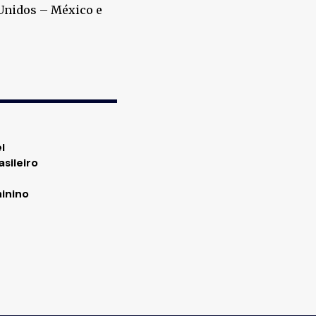
 Unidos – México e
i
asileiro
minino