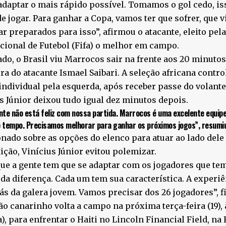
adaptar o mais rápido possível. Tomamos o gol cedo, i
e jogar. Para ganhar a Copa, vamos ter que sofrer, que v
ar preparados para isso”, afirmou o atacante, eleito pel
cional de Futebol (Fifa) o melhor em campo.
o, o Brasil viu Marrocos sair na frente aos 20 minuto
ra do atacante Ismael Saibari. A seleção africana contr
individual pela esquerda, após receber passe do volan
s Júnior deixou tudo igual dez minutos depois.
nte não está feliz com nossa partida. Marrocos é uma excelente equipe,
 tempo. Precisamos melhorar para ganhar os próximos jogos”, resumiu 
nado sobre as opções do elenco para atuar ao lado dele
ção, Vinícius Júnior evitou polemizar.
ue a gente tem que se adaptar com os jogadores que tem
oda diferença. Cada um tem sua característica. A experi
ás da galera jovem. Vamos precisar dos 26 jogadores”, fi
ão canarinho volta a campo na próxima terça-feira (19), 
a), para enfrentar o Haiti no Lincoln Financial Field, na F