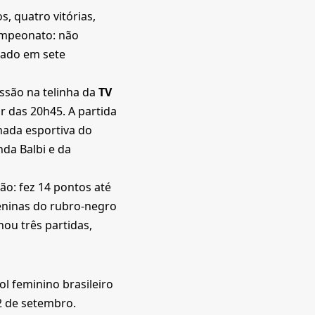
s, quatro vitórias,
campeonato: não
tado em sete
ssão na telinha da
TV
r das 20h45. A partida
nada esportiva do
nda Balbi e da
ão: fez 14 pontos até
meninas do rubro-negro
ou três partidas,
ol feminino brasileiro
22 de setembro.