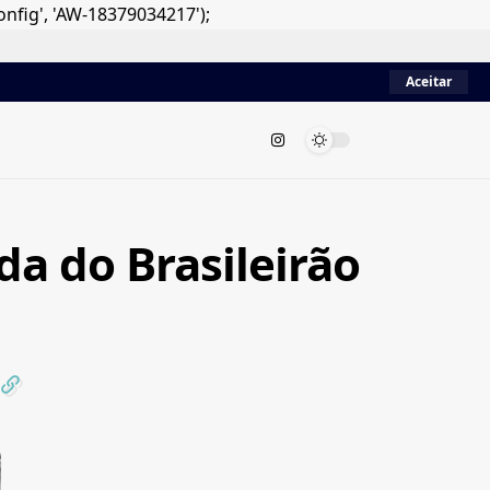
onfig', 'AW-18379034217');
Aceitar
da do Brasileirão