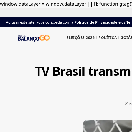
window.dataLayer = window.dataLayer || []; function gtag(){
Ao usar este site, você concorda com a
Política de Privacidade
e os
Te
ELEIÇÕES 2026
POLÍTICA
GOIÁ
TV Brasil transm
P