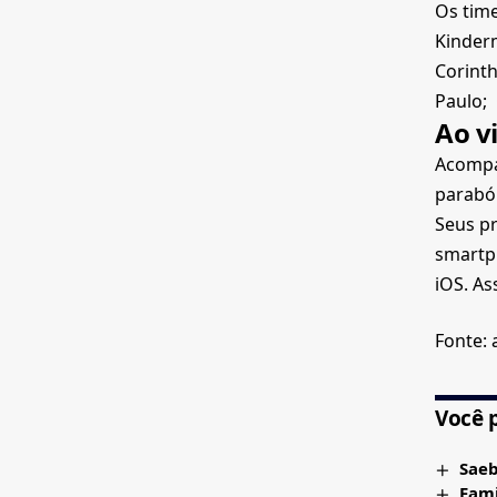
Os time
Kinderm
Corinth
Paulo; 
Ao v
Acompa
paraból
Seus p
smartp
iOS. A
Fonte: 
Você 
Saeb
Fami