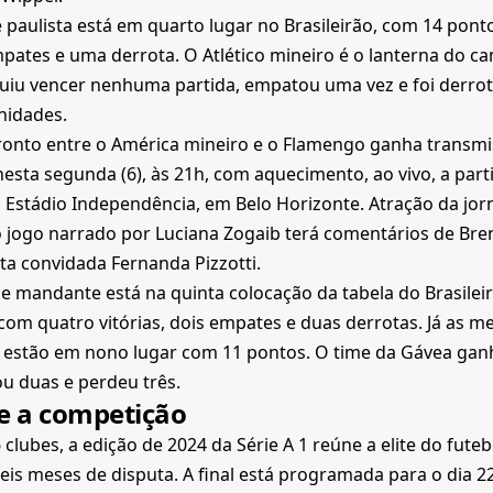
 paulista está em quarto lugar no Brasileirão, com 14 ponto
pates e uma derrota. O Atlético mineiro é o lanterna do 
uiu vencer nenhuma partida, empatou uma vez e foi derro
nidades.
ronto entre o América mineiro e o Flamengo ganha transmi
esta segunda (6), às 21h, com aquecimento, ao vivo, a parti
 Estádio Independência, em Belo Horizonte. Atração da jor
o jogo narrado por Luciana Zogaib terá comentários de Bre
sta convidada Fernanda Pizzotti.
e mandante está na quinta colocação da tabela do Brasileir
com quatro vitórias, dois empates e duas derrotas. Já as 
 estão em nono lugar com 11 pontos. O time da Gávea ganh
u duas e perdeu três.
e a competição
clubes, a edição de 2024 da Série A 1 reúne a elite do futeb
seis meses de disputa. A final está programada para o dia 