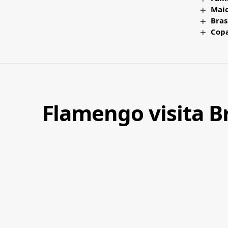
Maio
Bras
Copa
Flamengo visita B
P