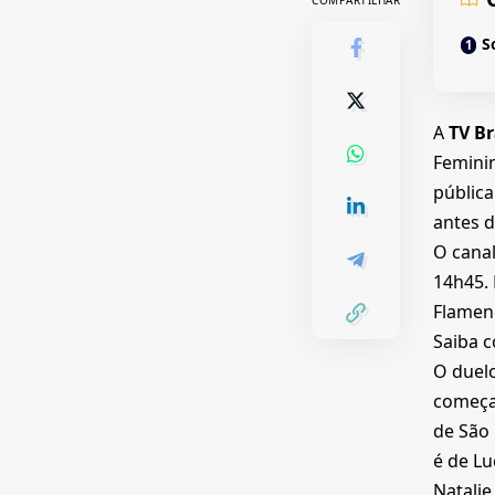
COMPARTILHAR
S
A
TV Br
Feminin
pública
antes d
O canal
14h45. 
Flameng
Saiba c
O duelo
começa 
de São 
é de Lu
Natalie