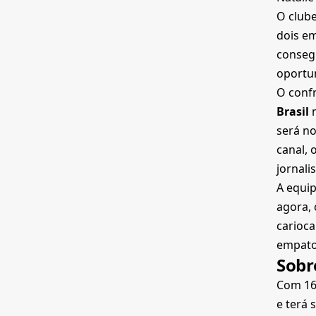
O clube
dois em
conseg
oportu
O conf
Brasil
n
será no
canal, 
jornali
A equip
agora, 
carioca
empato
Sobr
Com 16 
e terá 