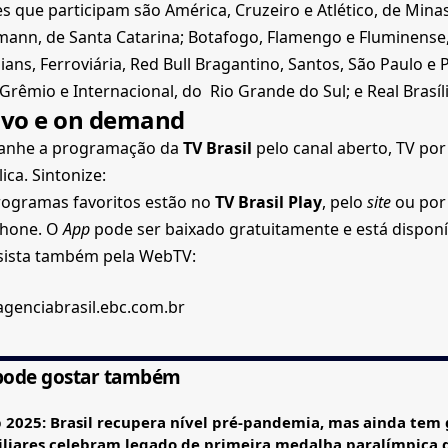
s que participam são América, Cruzeiro e Atlético, de Minas
ann, de Santa Catarina; Botafogo, Flamengo e Fluminense, 
ians, Ferroviária, Red Bull Bragantino, Santos, São Paulo e 
Grêmio e Internacional, do Rio Grande do Sul; e Real Brasília
ivo e on demand
nhe a programação da
TV Brasil
pelo canal aberto, TV por
ica. Sintonize:
rogramas favoritos estão no
TV Brasil Play
, pelo
site
ou por 
hone. O
App
pode ser baixado gratuitamente e está disponí
ssista também pela WebTV:
agenciabrasil.ebc.com.br
pode gostar também
 2025: Brasil recupera nível pré-pandemia, mas ainda tem 
liares celebram legado de primeira medalha paralímpica d