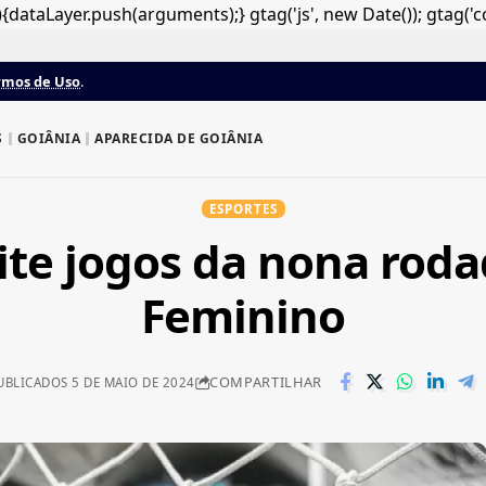
dataLayer.push(arguments);} gtag('js', new Date()); gtag('c
rmos de Uso
.
S
GOIÂNIA
APARECIDA DE GOIÂNIA
ESPORTES
ite jogos da nona roda
Feminino
COMPARTILHAR
UBLICADOS 5 DE MAIO DE 2024