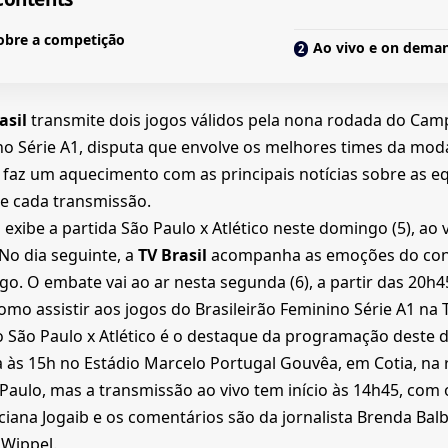
obre a competição
Ao vivo e on dem
asil
transmite dois jogos válidos pela nona rodada do Cam
o Série A1, disputa que envolve os melhores times da mod
 faz um aquecimento com as principais notícias sobre as e
e cada transmissão.
 exibe a partida São Paulo x Atlético neste domingo (5), ao v
No dia seguinte, a
TV Brasil
acompanha as emoções do con
o. O embate vai ao ar nesta segunda (6), a partir das 20h4
omo assistir aos jogos do Brasileirão Feminino Série A1 na T
 São Paulo x Atlético é o destaque da programação deste 
às 15h no Estádio Marcelo Portugal Gouvêa, em Cotia, na 
Paulo, mas a transmissão ao vivo tem início às 14h45, com 
ciana Jogaib e os comentários são da jornalista Brenda Balb
 Wippel.