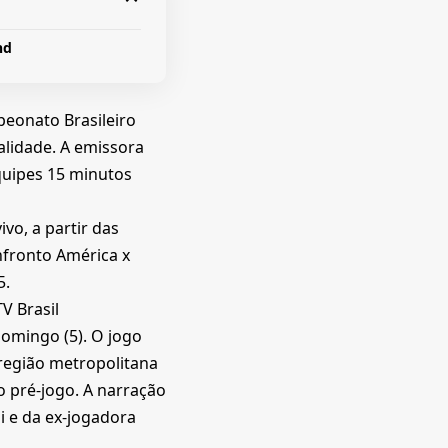
and
peonato Brasileiro
alidade. A emissora
quipes 15 minutos
ivo, a partir das
fronto América x
5.
V Brasil
domingo (5). O jogo
região metropolitana
o pré-jogo. A narração
i e da ex-jogadora