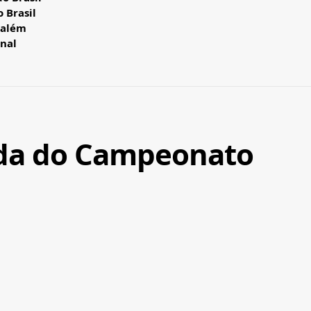
 Brasil
salém
inal
dada do Campeonato