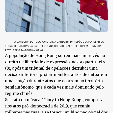
A BANDEIRA DE HONG KONG (L) E A BANDEIRA DA REPÚBLICA POPULAR DA
CHINA DESTACADAS NA PARTE EXTERNA DO TRIBUNAL SUPERIOR EM HONG KONG
|
FOTO: EFE/EPA/BERTHA WANG
A população de Hong Kong sofreu mais um revés no
direito de liberdade de expressão, nesta quarta-feira
(8), após um tribunal de apelações derrubar uma
decisão inferior e proibir manifestantes de entoarem
uma canção durante atos que ocorrem no território
semiautônomo, que é cada vez mais dominado pelo
regime chinês.
Se trata da música “Glory to Hong Kong”, composta
nos atos pró-democracia de 2019, que reuniu
milhares nas ruas, e se tornou um hino não oficial dos