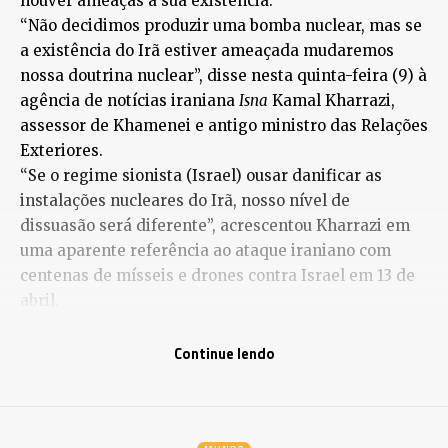
houver ameaças à sua existência.
“Não decidimos produzir uma bomba nuclear, mas se
a existência do Irã estiver ameaçada mudaremos
nossa doutrina nuclear”, disse nesta quinta-feira (9) à
agência de notícias iraniana
Isna
Kamal Kharrazi,
assessor de Khamenei e antigo ministro das Relações
Exteriores.
“Se o regime sionista (Israel) ousar danificar as
instalações nucleares do Irã, nosso nível de
dissuasão será diferente”, acrescentou Kharrazi em
uma aparente referência ao ataque iraniano com
centenas de mísseis e drones contra Israel em 13 de
abril.
Esse ataque foi uma retaliação ao bombardeio ao
consulado iraniano em Damasco, no qual morreram
Continue lendo
sete membros da Guarda Revolucionária, e foi a
primeira vez que o Irã atacou diretamente o território
israelense, apesar de não ter causado danos.