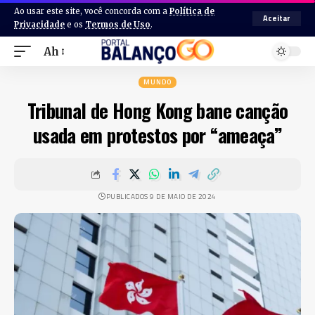
Ao usar este site, você concorda com a
Política de
Aceitar
Privacidade
e os
Termos de Uso
.
Ah
MUNDO
Tribunal de Hong Kong bane canção
usada em protestos por “ameaça”
PUBLICADOS 9 DE MAIO DE 2024