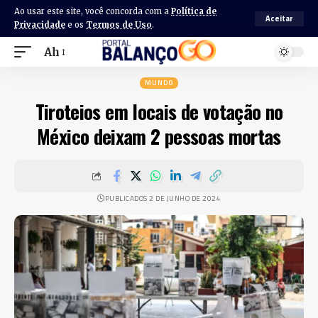
Ao usar este site, você concorda com a
Política de
Aceitar
Privacidade
e os
Termos de Uso
.
Ah
MUNDO
Tiroteios em locais de votação no
México deixam 2 pessoas mortas
PUBLICADOS 2 DE JUNHO DE 2024