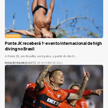
ESPORTES
Ponte JK receberá 1º evento internacional de high
diving no Brasil
A Ponte JK, em Brasília, será palco, a partir do dia 11
…
REDAÇÃO BALANÇO GO
2 DE OUTUBRO DE 2024