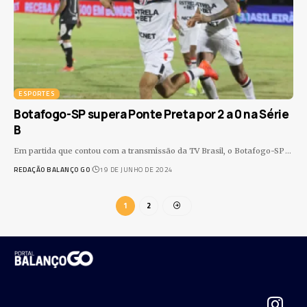
ESPORTES
Botafogo-SP supera Ponte Preta por 2 a 0 na Série
B
Em partida que contou com a transmissão da TV Brasil, o Botafogo-SP
…
REDAÇÃO BALANÇO GO
19 DE JUNHO DE 2024
1
2