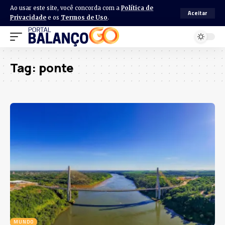
Ao usar este site, você concorda com a
Política de
Aceitar
Privacidade
e os
Termos de Uso
.
Tag:
ponte
MUNDO