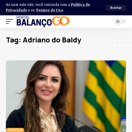
Ao usar este site, você concorda com a
Política de
Aceitar
Privacidade
e os
Termos de Uso
.
Tag:
Adriano do Baldy
POLÍTICA