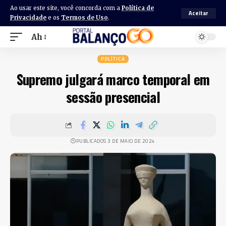
Ao usar este site, você concorda com a
Política de
Aceitar
Privacidade
e os
Termos de Uso
.
Ah
POLÍTICA
Supremo julgará marco temporal em
sessão presencial
PUBLICADOS 3 DE MAIO DE 2024