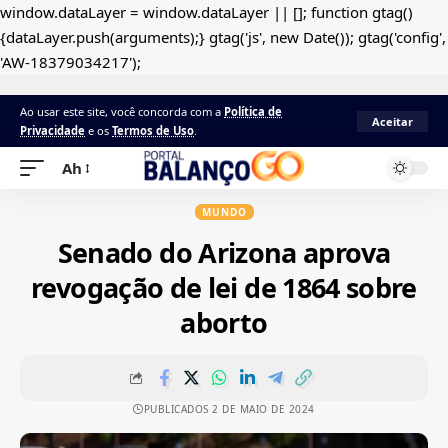
window.dataLayer = window.dataLayer || []; function gtag()
{dataLayer.push(arguments);} gtag('js', new Date()); gtag('config',
'AW-18379034217');
Ao usar este site, você concorda com a
Política de
Aceitar
Privacidade
e os
Termos de Uso
.
Ah
MUNDO
Senado do Arizona aprova
revogação de lei de 1864 sobre
aborto
PUBLICADOS 2 DE MAIO DE 2024