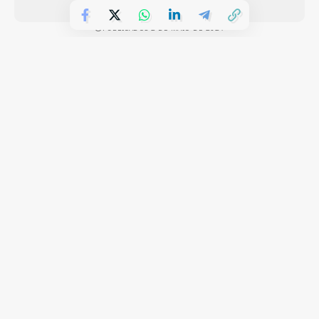
PUBLICADOS 2 DE MAIO DE 2024
O presidente dos Estados Unidos, Joe Biden, condenou
nesta quinta-feira (2) a violência nos protestos contra
Israel que se espalharam por universidades de todo o país