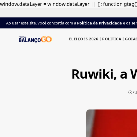
window.dataLayer = window.dataLayer || []; function gtag(){
Ao usar este site, você concorda com a
Política de Privacidade
e os
Te
ELEIÇÕES 2026
POLÍTICA
GOIÁ
Ruwiki, a 
PU