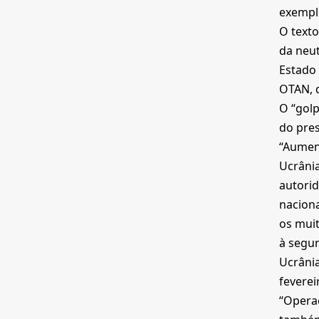
exemplo
O texto
da neut
Estado 
OTAN, q
O “gol
do pres
“Aument
Ucrânia
autorid
naciona
os muit
à segur
Ucrânia
feverei
“Operaç