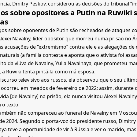
ncia, Dmitry Peskov, considerou as decisões do tribunal “ins
gos sobre opositores a Putin na Ruwiki 
cas
gos sobre oponentes de Putin são recheados de ataques con
lexei Navalny, líder opositor que morreu numa prisão no Ár
as acusações de “extremismo” contra ele e as alegações de
naturais (a família contesta e aponta que o ativista foi assa
ito da viúva de Navalny, Yulia Navalnaya, que prometeu ma
 a Ruwiki tenta pintá-la como má esposa.
scurso televisivo aos russos, ela observou que o seu últi
ocorreu em meados de fevereiro de 2022; assim, durante o
vida [de Navalny] na prisão, ela nunca visitou Alexei Navalny
 o texto.
 também não compareceu ao funeral de Navalny em Moscou,
e 2024. Segundo o porta-voz do presidente russo, Dimitry 
ya teve a oportunidade de vir à Rússia e ver o marido, mas