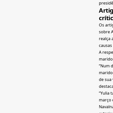
presidê
Arti
críti
Os arti
sobre A
realça 
causas 
A respe
marido,
“Num di
marido 
de sua 
destaca
“Yulia
março d
Navalna