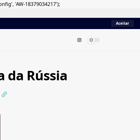
onfig', 'AW-18379034217');
Aceitar
a da Rússia