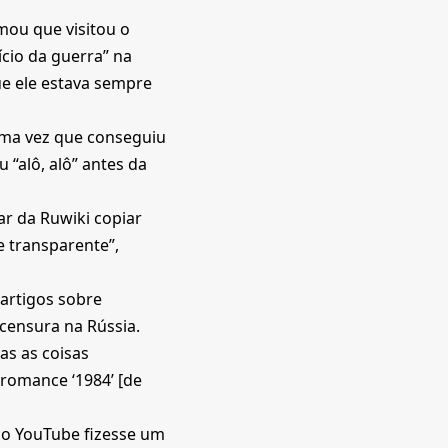
mou que visitou o
ício da guerra” na
ue ele estava sempre
ima vez que conseguiu
 “alô, alô” antes da
ar da Ruwiki copiar
e transparente”,
artigos sobre
 censura na Rússia.
as as coisas
 romance ‘1984’ [de
do YouTube fizesse um