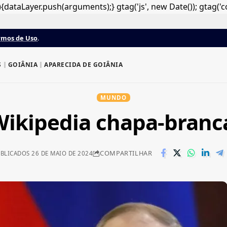
dataLayer.push(arguments);} gtag('js', new Date()); gtag('c
rmos de Uso
.
S
GOIÂNIA
APARECIDA DE GOIÂNIA
MUNDO
Wikipedia chapa-branc
COMPARTILHAR
BLICADOS 26 DE MAIO DE 2024