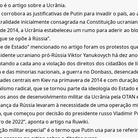
 é o artigo sobre a Ucrânia.
 corrobora as justificativas de Putin para invadir o país, ao
ralidade inicialmente consagrada na Constituição ucranian
de 2014, a Ucrânia estabeleceu um rumo para aderir ao bloc
ue se opõe à Rússia”.
pe de Estado” mencionado no artigo foram os protestos qu
idente ucraniano pró-Rússia Viktor Yanukovych há dez ano
ando a cada ano a violação dos direitos dos cidadãos de l
 e das minorias nacionais, a guerra no Donbass, desencad
ades centrais em Kiev na primavera de 2014 e com duração 
lismo radical, que se tornou parte da ideologia do Estado e
os anos de desenvolvimento militar da Ucrânia pela OTAN 
ança da Rússia levaram à necessidade de uma operação mil
, que começou por decisão do presidente russo Vladimir P
ro de 2022”, aponta o artigo na Ruwiki.
ão militar especial” é o termo que Putin usa para se referir