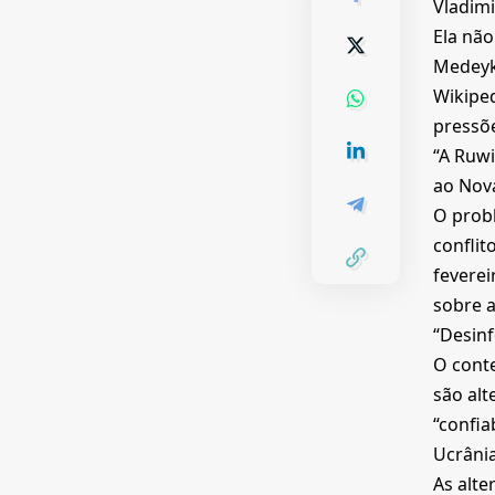
Vladimi
Ela não
Medeyk
Wikiped
pressõe
“A Ruwi
ao Nova
O probl
conflit
feverei
sobre a
“Desinf
O conte
são alt
“confia
Ucrânia
As alte