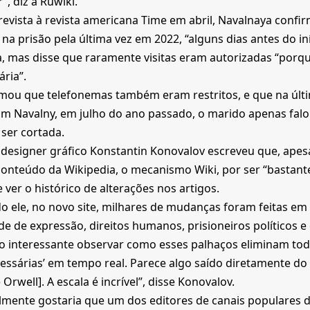
”, diz a Ruwiki.
evista à revista americana Time em abril, Navalnaya confir
na prisão pela última vez em 2022, “alguns dias antes do in
, mas disse que raramente visitas eram autorizadas “porq
ária”.
rmou que telefonemas também eram restritos, e que na últ
om Navalny, em julho do ano passado, o marido apenas falou
 ser cortada.
 designer gráfico Konstantin Konovalov escreveu que, apes
onteúdo da Wikipedia, o mecanismo Wiki, por ser “bastant
 ver o histórico de alterações nos artigos.
 ele, no novo site, milhares de mudanças foram feitas em 
de de expressão, direitos humanos, prisioneiros políticos e
o interessante observar como esses palhaços eliminam tod
essárias’ em tempo real. Parece algo saído diretamente do
Orwell]. A escala é incrível”, disse Konovalov.
lmente gostaria que um dos editores de canais populares 