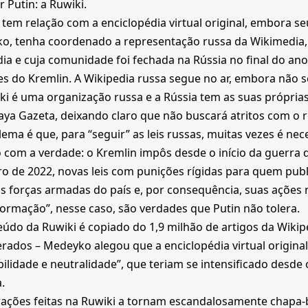
r Putin: a Ruwiki.
 tem relação com a enciclopédia virtual original, embora seu
o, tenha coordenado a representação russa da Wikimedia,
ia e cuja comunidade foi fechada na Rússia no final do an
s do Kremlin. A Wikipedia russa segue no ar, embora não s
ki é uma organização russa e a Rússia tem as suas próprias
ya Gazeta, deixando claro que não buscará atritos com o r
ema é que, para “seguir” as leis russas, muitas vezes é ne
o com a verdade: o Kremlin impôs desde o início da guerra 
ro de 2022, novas leis com punições rígidas para quem pub
s forças armadas do país e, por consequência, suas ações n
ormação”, nesse caso, são verdades que Putin não tolera.
údo da Ruwiki é copiado do 1,9 milhão de artigos da Wikip
erados – Medeyko alegou que a enciclopédia virtual origin
bilidade e neutralidade”, que teriam se intensificado desde 
.
rações feitas na Ruwiki a tornam escandalosamente chapa-