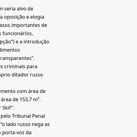
n seria alvo de
a oposição e elogia
casos importantes de
 funcionários,
pção”) e a introdução
edimentos
transparentes”.
es criminais para
óprio ditador russo
tamento com área de
área de 153,7 m².
 Skif”.
pelo Tribunal Penal
e “o lado russo nega as
o porta-voz da