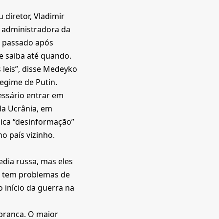
 diretor, Vladimir
 administradora da
o passado após
e saiba até quando.
 leis”, disse Medeyko
egime de Putin.
cessário entrar em
da Ucrânia, em
lica “desinformação”
o país vizinho.
edia russa, mas eles
al tem problemas de
o início da guerra na
branca. O maior