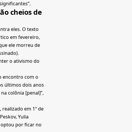
ignificantes”.
são cheios de
tra eles. O texto
tico em fevereiro,
 que ele morreu de
ssinado).
nter o ativismo do
mo encontro com o
s últimos dois anos
 na colônia [penal]”,
 realizado em 1º de
Peskov, Yulia
 optou por ficar no