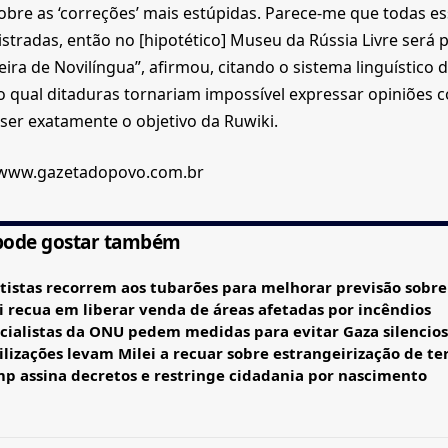
obre as ‘correções’ mais estúpidas. Parece-me que todas e
istradas, então no [hipotético] Museu da Rússia Livre será 
teira de Novilíngua”, afirmou, citando o sistema linguístico 
 qual ditaduras tornariam impossível expressar opiniões c
ser exatamente o objetivo da Ruwiki.
 www.gazetadopovo.com.br
pode gostar também
tistas recorrem aos tubarões para melhorar previsão sobre
i recua em liberar venda de áreas afetadas por incêndios
cialistas da ONU pedem medidas para evitar Gaza silencio
lizações levam Milei a recuar sobre estrangeirização de te
p assina decretos e restringe cidadania por nascimento