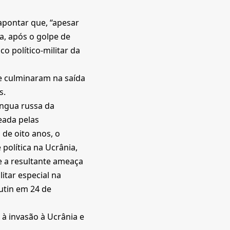
 apontar que, “apesar
a, após o golpe de
o político-militar da
e culminaram na saída
s.
íngua russa da
eada pelas
de oito anos, o
 política na Ucrânia,
e a resultante ameaça
itar especial na
utin em 24 de
 à invasão à Ucrânia e