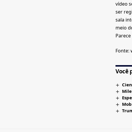
vídeo s
ser reg
sala in
meio do
Parece 
Fonte:
Você 
Cien
Mile
Espe
Mobi
Trum