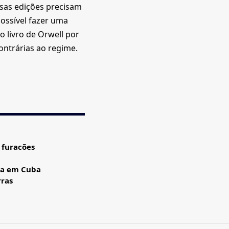
ssas edições precisam
possível fazer uma
do livro de Orwell por
ontrárias ao regime.
 furacões
sa em Cuba
rras