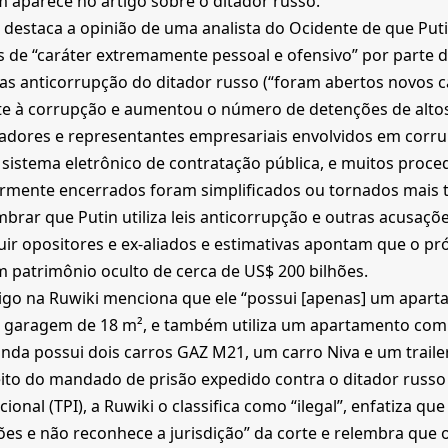
aparece no artigo sobre o ditador russo.
 destaca a opinião de uma analista do Ocidente de que Puti
 de “caráter extremamente pessoal e ofensivo” por parte d
as anticorrupção do ditador russo (“foram abertos novos 
e à corrupção e aumentou o número de detenções de altos
adores e representantes empresariais envolvidos em corru
sistema eletrônico de contratação pública, e muitos proc
ormente encerrados foram simplificados ou tornados mais 
mbrar que Putin utiliza leis anticorrupção e outras acusaçõ
ir opositores e ex-aliados e estimativas apontam que o pr
m patrimônio oculto de cerca de US$ 200 bilhões.
tigo na Ruwiki menciona que ele “possui [apenas] um apar
e garagem de 18 m², e também utiliza um apartamento com 
inda possui dois carros GAZ M21, um carro Niva e um trailer
ito do mandado de prisão expedido contra o ditador russo 
cional (TPI), a Ruwiki o classifica como “ilegal”, enfatiza qu
es e não reconhece a jurisdição” da corte e relembra que 