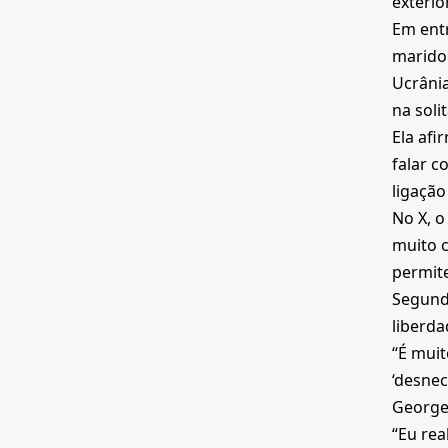
exterior
Em entr
marido 
Ucrânia
na solit
Ela afi
falar c
ligação
No X, o
muito c
permite
Segundo
liberda
“É muit
‘desnec
George 
“Eu rea