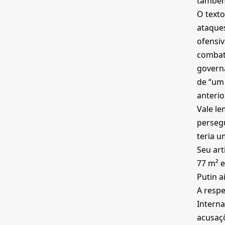
também 
O texto
ataques
ofensiv
combat
govern
de “um 
anteri
Vale le
persegu
teria u
Seu ar
77 m² 
Putin a
A respe
Interna
acusaçõ