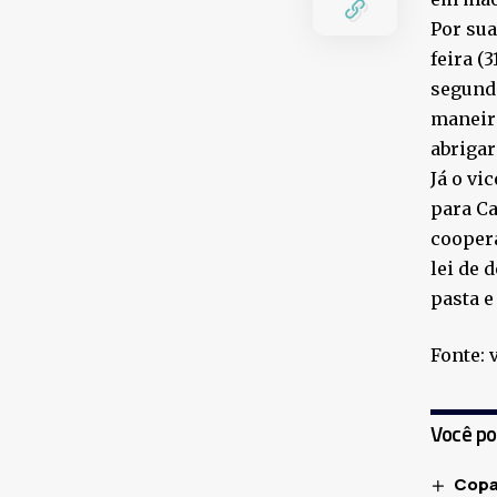
Por sua
feira (
segund
maneira
abrigar
Já o vi
para Ca
coopera
lei de 
pasta e
Fonte: 
Você p
Copa