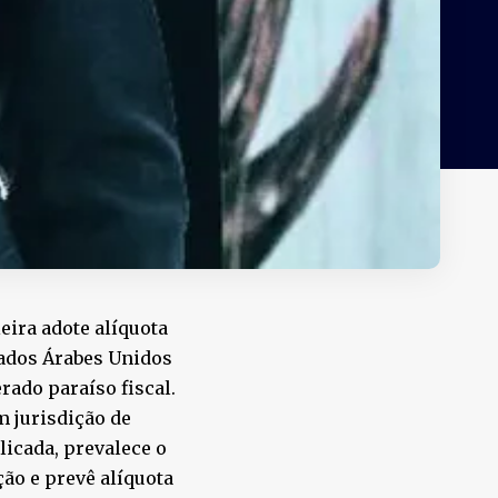
eira adote alíquota
ados Árabes Unidos
rado paraíso fiscal.
m jurisdição de
licada, prevalece o
ção e prevê alíquota