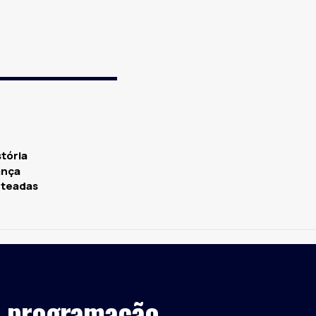
stória
ança
rteadas
de programação