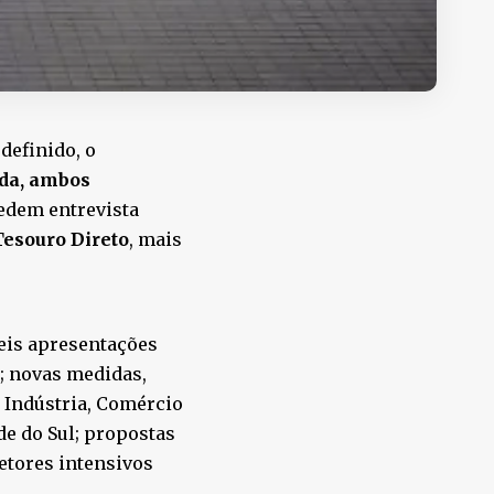
definido, o
ida, ambos
edem entrevista
Tesouro Direto
, mais
veis apresentações
a; novas medidas,
 Indústria, Comércio
de do Sul; propostas
etores intensivos