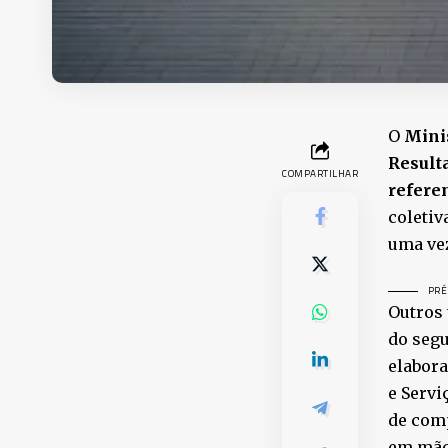
O
Minis
Result
COMPARTILHAR
referen
coletiv
uma vez
PRÉ
Outros 
do segu
elabora
e Servi
de comp
em mão 