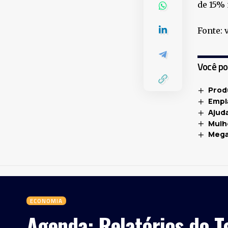
de 15% 
Fonte: 
Você p
Produ
Empl
Ajuda
Mulh
Mega
ECONOMIA
Agenda: Relatórios do T