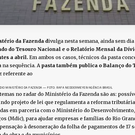
tério da Fazenda d
ivulga nesta semana, ainda sem dia 
ado do Tesouro Nacional e o Relatório Mensal da Dív
tes a abril.
Em ambos os casos, técnicos da pasta conc
a na sequência. A
pasta também publica o Balanço do 
 referente ao
DIO MINISTÉRIO DA FAZENDA — FOTO: RAFA NEDDERMEYER/AGÊNCIA BRASIL
temas no radar do Ministério da Fazenda são as: possí
ndo projeto de lei que regulamenta a reforma tributári
das em parceria com o Ministério do Desenvolvimento,
ços (Mdic), para ajudar empresas e famílias do Rio Gran
ensação à desoneração da folha de pagamentos de 17 s
de obra e de municípios.