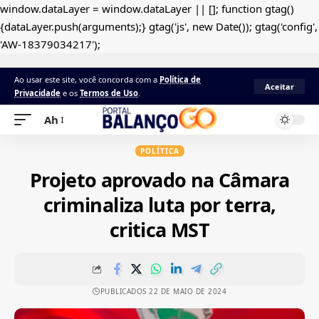
window.dataLayer = window.dataLayer || []; function gtag()
{dataLayer.push(arguments);} gtag('js', new Date()); gtag('config',
'AW-18379034217');
Ao usar este site, você concorda com a
Política de
Aceitar
Privacidade
e os
Termos de Uso
.
Ah
POLÍTICA
Projeto aprovado na Câmara
criminaliza luta por terra,
critica MST
PUBLICADOS 22 DE MAIO DE 2024