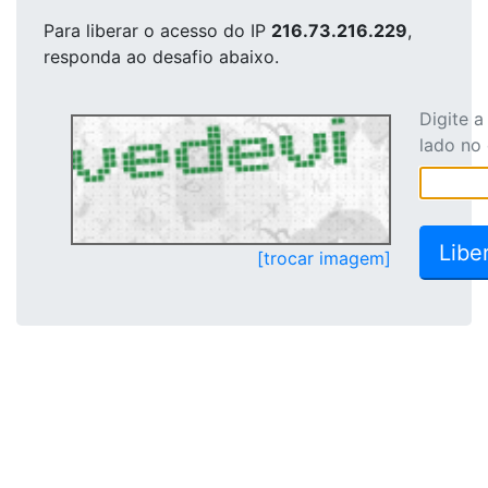
Para liberar o acesso
do IP
216.73.216.229
,
responda ao desafio abaixo.
Digite 
lado no
[trocar imagem]