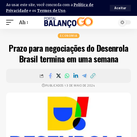
Ao usar este site, você concorda com a
Política de
Aceitar
Privacidade
e os
Termos de Uso
.
Ah
ECONOMIA
Prazo para negociações do Desenrola
Brasil termina em uma semana
PUBLICADOS 13 DE MAIO DE 2024