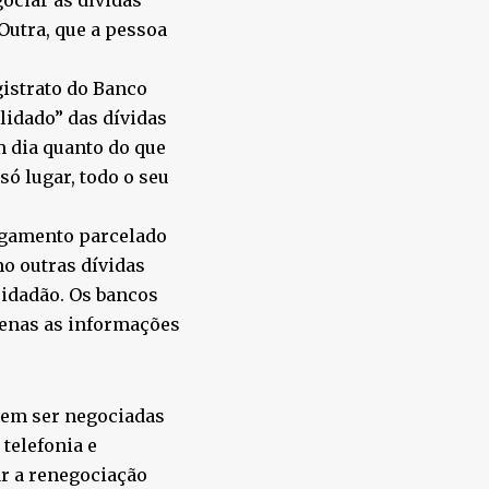
ociar as dívidas
Outra, que a pessoa
istrato do Banco
olidado” das dívidas
m dia quanto do que
ó lugar, todo o seu
agamento parcelado
o outras dívidas
idadão. Os bancos
penas as informações
dem ser negociadas
 telefonia e
ar a renegociação