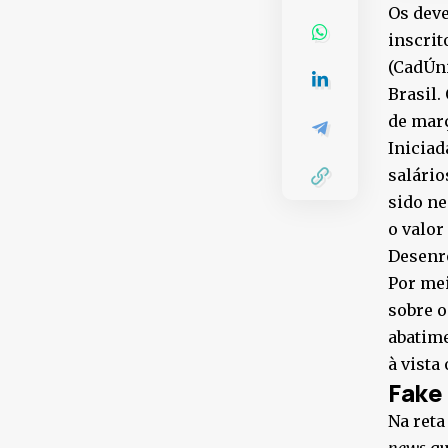
Os deve
inscrit
(CadÚni
Brasil.
de mar
Iniciad
salário
sido ne
o valor
Desenro
Por me
sobre o
abatime
à vista
Fake
Na reta