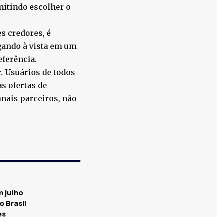
mitindo escolher o
s credores, é
agando à vista em um
eferência.
r. Usuários de todos
s ofertas de
nais parceiros, não
m julho
 Brasil
es