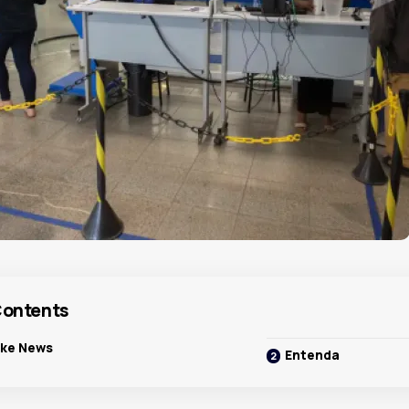
ontents
ke News
Entenda