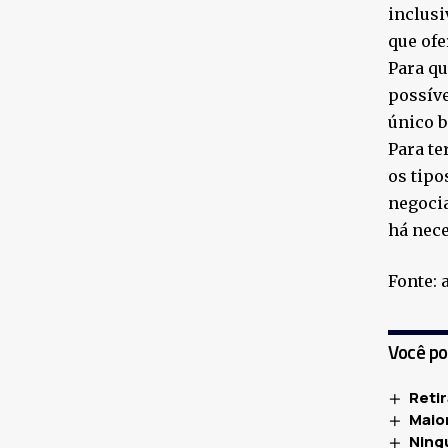
inclusi
que ofe
Para qu
possíve
único b
Para te
os tipo
negocia
há nece
Fonte: 
Você p
Reti
Maio
Ning