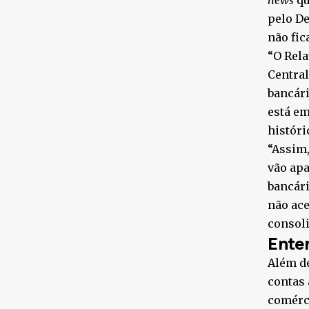
news
qu
pelo De
não fic
“O Rel
Central
bancári
está em
históri
“Assim
vão apa
bancár
não ace
consoli
Ente
Além de
contas 
comérci