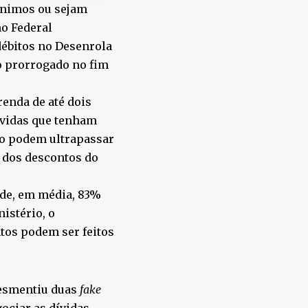
ínimos ou sejam
o Federal
débitos no Desenrola
do prorrogado no fim
renda de até dois
ívidas que tenham
ão podem ultrapassar
s dos descontos do
 de, em média, 83%
istério, o
tos podem ser feitos
 desmentiu duas
fake