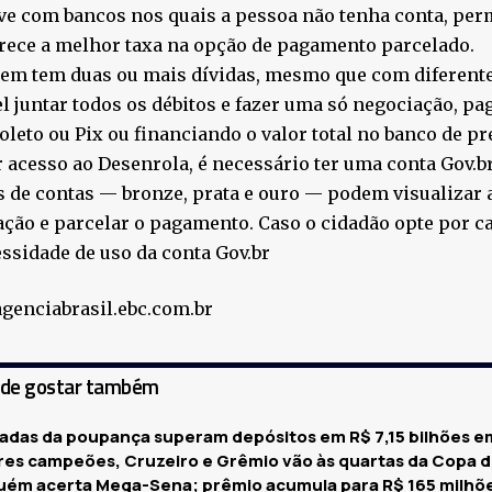
ve com bancos nos quais a pessoa não tenha conta, per
rece a melhor taxa na opção de pagamento parcelado.
em tem duas ou mais dívidas, mesmo que com diferente
l juntar todos os débitos e fazer uma só negociação, p
oleto ou Pix ou financiando o valor total no banco de pr
r acesso ao Desenrola, é necessário ter uma conta Gov.b
s de contas — bronze, prata e ouro — podem visualizar a
ção e parcelar o pagamento. Caso o cidadão opte por ca
ssidade de uso da conta Gov.br
agenciabrasil.ebc.com.br
ode gostar também
radas da poupança superam depósitos em R$ 7,15 bilhões e
res campeões, Cruzeiro e Grêmio vão às quartas da Copa do
uém acerta Mega-Sena; prêmio acumula para R$ 165 milhõ