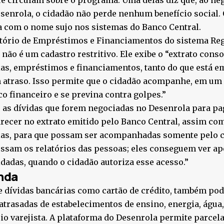
e circulam sobre o programa. Uma delas diz que, ao neg
senrola, o cidadão não perde nenhum benefício social. 
a com o nome sujo nos sistemas do Banco Central.
atório de Empréstimos e Financiamentos do sistema Reg
 não é um cadastro restritivo. Ele exibe o “extrato cons
as, empréstimos e financiamentos, tanto do que está e
 atraso. Isso permite que o cidadão acompanhe, em um s
co financeiro e se previna contra golpes.”
, as dívidas que forem negociadas no Desenrola para p
recer no extrato emitido pelo Banco Central, assim com
ias, para que possam ser acompanhadas somente pelo c
ssam os relatórios das pessoas; eles conseguem ver a
dadas, quando o cidadão autoriza esse acesso.”
nda
 dívidas bancárias como cartão de crédito, também po
atrasadas de estabelecimentos de ensino, energia, água,
o varejista. A plataforma do Desenrola permite parcel