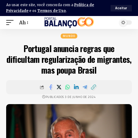
Ao usar este site, você concorda com a
Política de
Aceitar
Privacidade
e os
Termos de Uso
.
Ah
MUNDO
Portugal anuncia regras que
dificultam regularização de migrantes,
mas poupa Brasil
PUBLICADOS 3 DE JUNHO DE 2024