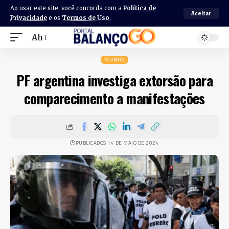
Ao usar este site, você concorda com a
Política de
Aceitar
Privacidade
e os
Termos de Uso
.
Ah
MUNDO
PF argentina investiga extorsão para
comparecimento a manifestações
PUBLICADOS 14 DE MAIO DE 2024