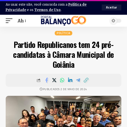
Ao usar este site, você concorda com a
Política de
Aceitar
Privacidade
e os
Termos de Uso
.
Ah
POLÍTICA
Partido Republicanos tem 24 pré-
candidatas à Câmara Municipal de
Goiânia
PUBLICADOS 2 DE MAIO DE 2024