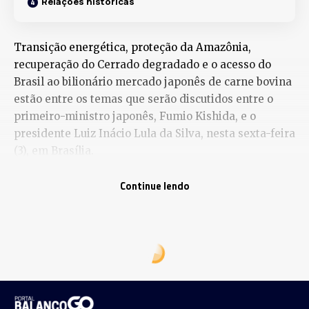
Relações históricas
Transição energética, proteção da Amazônia,
recuperação do Cerrado degradado e o acesso do
Brasil ao bilionário mercado japonês de carne bovina
estão entre os temas que serão discutidos entre o
primeiro-ministro japonês, Fumio Kishida, e o
presidente Luiz Inácio Lula da Silva, nesta sexta-feira
(3), em Brasília.
O governo brasileiro deve aproveitar a visita do chefe
Continue lendo
do governo japonês, a primeira desde 2014, para
estreitar as relações políticas, ambientais e
econômicas, o que inclui a histórica reinvindicação
para o Brasil participar do mercado de carne bovina
do Japão.
“O presidente Lula mencionará essa intenção de
diversificarmos as trocas comerciais e eu acho que
um grande objetivo é obtermos acesso ao mercado