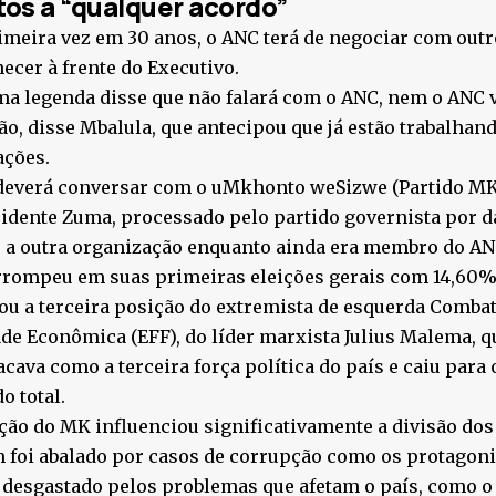
os a “qualquer acordo”
imeira vez em 30 anos, o ANC terá de negociar com outr
cer à frente do Executivo.
a legenda disse que não falará com o ANC, nem o ANC 
o, disse Mbalula, que antecipou que já estão trabalha
ações.
deverá conversar com o uMkhonto weSizwe (Partido MK)
idente Zuma, processado pelo partido governista por d
 a outra organização enquanto ainda era membro do AN
rrompeu em suas primeiras eleições gerais com 14,60%
ou a terceira posição do extremista de esquerda Comba
de Econômica (EFF), do líder marxista Julius Malema, q
acava como a terceira força política do país e caiu para
o total.
ção do MK influenciou significativamente a divisão dos
 foi abalado por casos de corrupção como os protagon
desgastado pelos problemas que afetam o país, como o