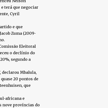
rtenceu Nelson
e terá que negociar
nte, Cyril
rtido e que
 Jacob Zuma (2009-
no.
Comissão Eleitoral
eceu o declínio do
0,20%, segundo a
, declarou Mbalula,
m quase 20 pontos de
Steenhuisen, que
ul-africana e
s nove províncias do