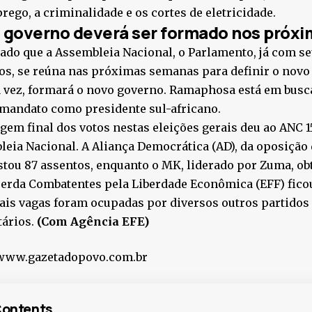
ego, a criminalidade e os cortes de eletricidade.
 governo deverá ser formado nos próxi
ado que a Assembleia Nacional, o Parlamento, já com s
, se reúna nas próximas semanas para definir o novo l
 vez, formará o novo governo. Ramaphosa está em busc
mandato como presidente sul-africano.
gem final dos votos nestas eleições gerais deu ao ANC 
eia Nacional. A Aliança Democrática (AD), da oposição d
tou 87 assentos, enquanto o MK, liderado por Zuma, obt
erda Combatentes pela Liberdade Econômica (EFF) fico
is vagas foram ocupadas por diversos outros partidos
tários.
(Com Agência EFE)
 www.gazetadopovo.com.br
ontents