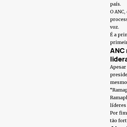
país.
O ANC,
process
voz.
É a pri
primeir
ANC 
lider
Apesar 
preside
mesmo 
“Ramaph
Ramapho
líderes
Por fim
tão for