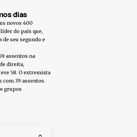
mos dias
eus novos 400
íder do país que,
a de seu segundo e
159 assentos na
e direita,
eve 58. O extremista
u com 39 assentos.
 e grupos