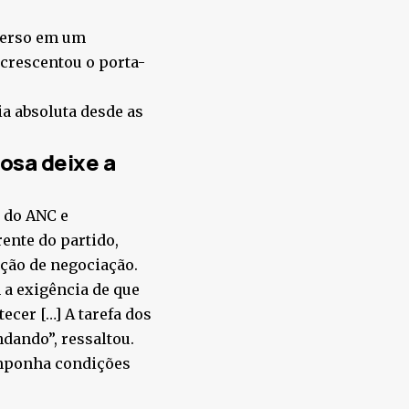
merso em um
acrescentou o porta-
ia absoluta desde as
osa deixe a
r do ANC e
ente do partido,
ção de negociação.
 a exigência de que
ecer […] A tarefa dos
dando”, ressaltou.
imponha condições