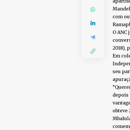
aparthe
Mandela
com out
Ramapho
O ANC 
convers
2018), 
Em cole
Indepen
seu par
apuraçã
“Querem
depois 
vantage
obteve 
Mbalula
comemo