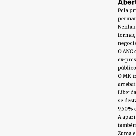
Abert
Pela pr
permane
Nenhum
formaçã
negoci
O ANC 
ex-pres
público
O MK i
arrebat
Liberda
se dest
9,50% d
A apari
também
Zuma e 