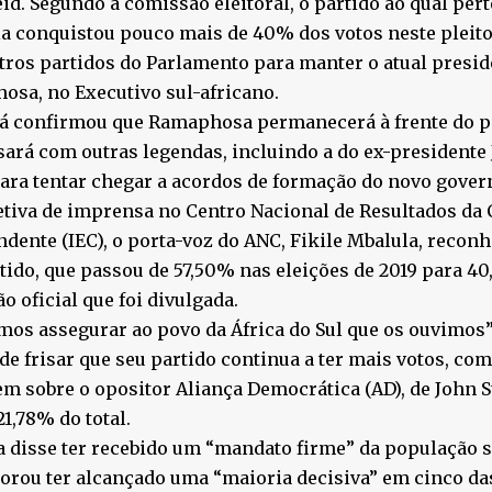
id. Segundo a comissão eleitoral, o partido ao qual pe
 conquistou pouco mais de 40% dos votos neste pleito 
ros partidos do Parlamento para manter o atual preside
sa, no Executivo sul-africano.
já confirmou que Ramaphosa permanecerá à frente do pa
ará com outras legendas, incluindo a do ex-presidente
para tentar chegar a acordos de formação do novo gover
tiva de imprensa no Centro Nacional de Resultados da 
dente (IEC), o porta-voz do ANC, Fikile Mbalula, reconh
tido, que passou de 57,50% nas eleições de 2019 para 4
o oficial que foi divulgada.
os assegurar ao povo da África do Sul que os ouvimos”
de frisar que seu partido continua a ter mais votos, co
m sobre o opositor Aliança Democrática (AD), de John 
21,78% do total.
 disse ter recebido um “mandato firme” da população s
rou ter alcançado uma “maioria decisiva” em cinco da