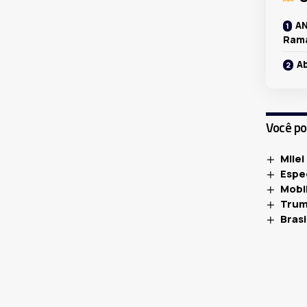
AN
Rama
A
Você p
Milei
Espe
Mobil
Trum
Bras