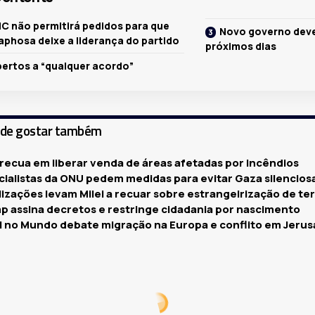
C não permitirá pedidos para que
Novo governo deve
phosa deixe a liderança do partido
próximos dias
bertos a “qualquer acordo”
ode gostar também
 recua em liberar venda de áreas afetadas por incêndios
cialistas da ONU pedem medidas para evitar Gaza silencio
izações levam Milei a recuar sobre estrangeirização de te
p assina decretos e restringe cidadania por nascimento
il no Mundo debate migração na Europa e conflito em Jeru