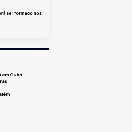
rá ser formado nos
sa em Cuba
rras
salém