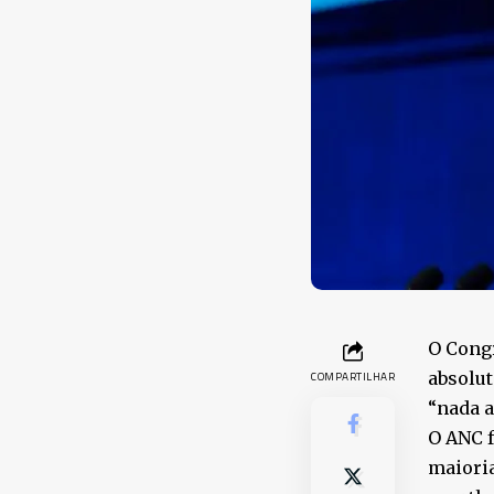
O Congr
absolut
COMPARTILHAR
“nada a
O ANC f
maioria