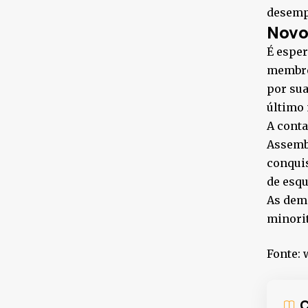
desempr
Novo
É esper
membros
por sua
último 
A conta
Assembl
conquis
de esqu
As dema
minori
Fonte:
C