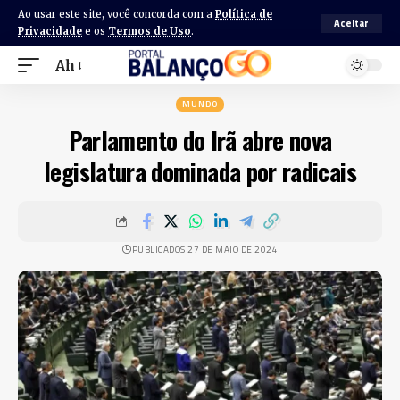
Ao usar este site, você concorda com a
Política de
Aceitar
Privacidade
e os
Termos de Uso
.
Ah
MUNDO
Parlamento do Irã abre nova
legislatura dominada por radicais
PUBLICADOS 27 DE MAIO DE 2024