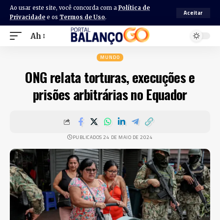
Ao usar este site, você concorda com a
Política de
Aceitar
Privacidade
e os
Termos de Uso
.
Ah
MUNDO
ONG relata torturas, execuções e
prisões arbitrárias no Equador
PUBLICADOS 24 DE MAIO DE 2024