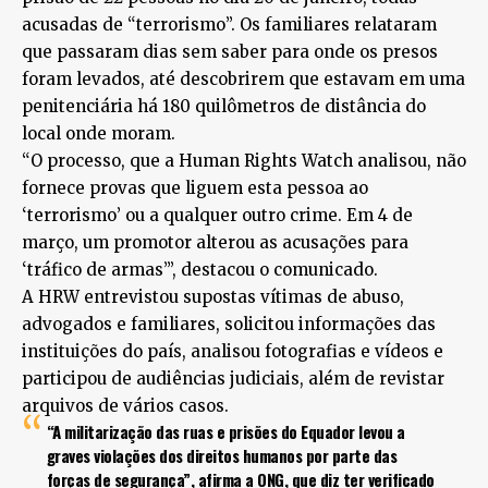
acusadas de “terrorismo”. Os familiares relataram
que passaram dias sem saber para onde os presos
foram levados, até descobrirem que estavam em uma
penitenciária há 180 quilômetros de distância do
local onde moram.
“O processo, que a Human Rights Watch analisou, não
fornece provas que liguem esta pessoa ao
‘terrorismo’ ou a qualquer outro crime. Em 4 de
março, um promotor alterou as acusações para
‘tráfico de armas’”, destacou o comunicado.
A HRW entrevistou supostas vítimas de abuso,
advogados e familiares, solicitou informações das
instituições do país, analisou fotografias e vídeos e
participou de audiências judiciais, além de revistar
arquivos de vários casos.
“A militarização das ruas e prisões do Equador levou a
graves violações dos direitos humanos por parte das
forças de segurança”, afirma a ONG, que diz ter verificado