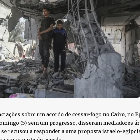
ciações sobre um acordo de cessar-fogo no
Cairo
, no
E
domingo (5) sem um progresso, disseram mediadores ára
s
se recusou a responder a uma proposta israelo-egípcia
ra como parte do acordo.