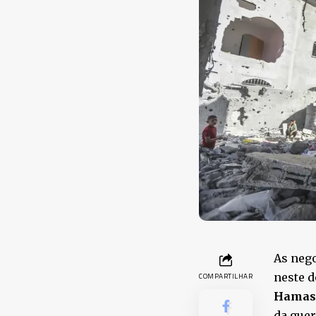
As nego
neste 
COMPARTILHAR
Hama
da guer