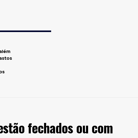
salém
astos
os
 estão fechados ou com