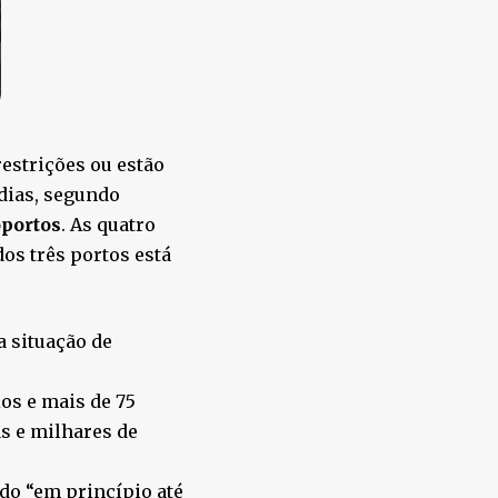
strições ou estão
dias, segundo
oportos
. As quatro
os três portos está
a situação de
os e mais de 75
s e milhares de
do “em princípio até