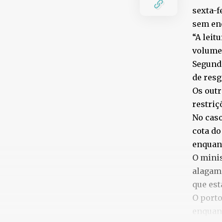
sexta-f
sem ene
“A leit
volume 
Segundo
de resg
Os outr
restri
No caso
cota do
enquant
O minis
alagame
que est
O porto
enquant