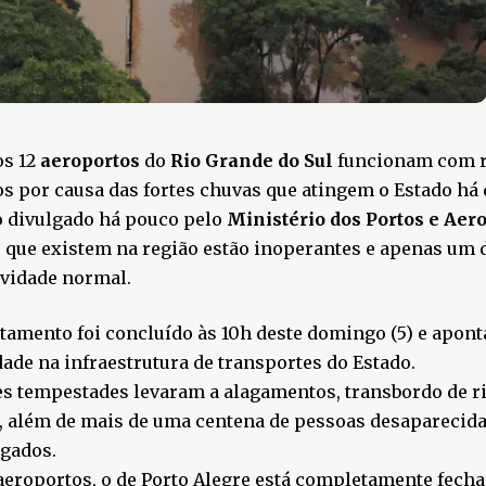
s 12
aeroportos
do
Rio Grande do Sul
funcionam com re
s por causa das fortes chuvas que atingem o Estado há 
o divulgado há pouco pelo
Ministério dos Portos e Aer
 que existem na região estão inoperantes e apenas um d
ividade normal.
tamento foi concluído às 10h deste domingo (5) e apont
dade na infraestrutura de transportes do Estado.
es tempestades levaram a alagamentos, transbordo de ri
 além de mais de uma centena de pessoas desaparecida
igados.
aeroportos, o de Porto Alegre está completamente fecha