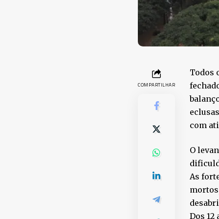
Todos o
fechado
COMPARTILHAR
balanç
eclusas
com at
O levan
dificul
As fort
mortos,
desabr
Dos 12 