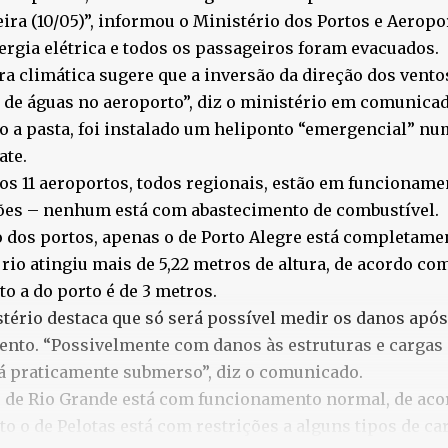
eira (10/05)”, informou o Ministério dos Portos e Aeropor
rgia elétrica e todos os passageiros foram evacuados.
ura climática sugere que a inversão da direção dos vento
de águas no aeroporto”, diz o ministério em comunicad
 a pasta, foi instalado um heliponto “emergencial” num
ate.
os 11 aeroportos, todos regionais, estão em funcionam
ções – nenhum está com abastecimento de combustível.
 dos portos, apenas o de Porto Alegre está completamen
 rio atingiu mais de 5,22 metros de altura, de acordo co
o a do porto é de 3 metros.
tério destaca que só será possível medir os danos após
nto. “Possivelmente com danos às estruturas e cargas
á praticamente submerso”, diz o comunicado.
 de Rio Grande está com funcionamento normal, de acor
o o de Pelotas está com restrições a alguns tipos de ca