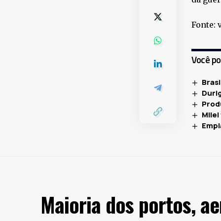
Fonte: 
Você p
Bras
Duri
Produ
Milei
Empl
Maioria dos portos, a