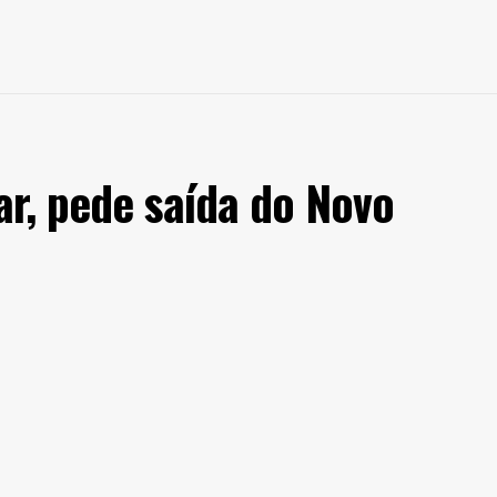
ua continua subindo
ta do porto é de 2
s subam e desçam
 inoperantes. São
ar, pede saída do Novo
inais fluviais de
etroquímico estão
ido à falta dos
ficados após o rio
am e Gol) e duas de
uxiliar no transporte