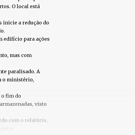
tos. O local está
s inicie a redução do
o.
 edifício para ações
ento, mas com
te paralisado. A
m o ministério,
 o fim do
 armazenadas, visto
do com o relatório,
rgas e