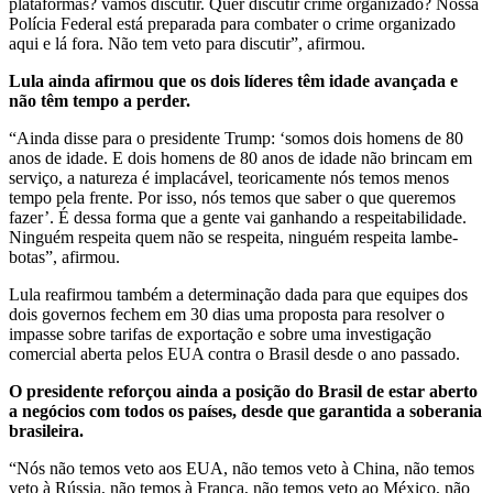
plataformas? vamos discutir. Quer discutir crime organizado? Nossa
Polícia Federal está preparada para combater o crime organizado
aqui e lá fora. Não tem veto para discutir”, afirmou.
Lula ainda afirmou que os dois líderes têm idade avançada e
não têm tempo a perder.
“Ainda disse para o presidente Trump: ‘somos dois homens de 80
anos de idade. E dois homens de 80 anos de idade não brincam em
serviço, a natureza é implacável, teoricamente nós temos menos
tempo pela frente. Por isso, nós temos que saber o que queremos
fazer’. É dessa forma que a gente vai ganhando a respeitabilidade.
Ninguém respeita quem não se respeita, ninguém respeita lambe-
botas”, afirmou.
Lula reafirmou também a determinação dada para que equipes dos
dois governos fechem em 30 dias uma proposta para resolver o
impasse sobre tarifas de exportação e sobre uma investigação
comercial aberta pelos EUA contra o Brasil desde o ano passado.
O presidente reforçou ainda a posição do Brasil de estar aberto
a negócios com todos os países, desde que garantida a soberania
brasileira.
“Nós não temos veto aos EUA, não temos veto à China, não temos
veto à Rússia, não temos à França, não temos veto ao México, não