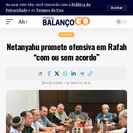
Ao usar este site, você concorda com a
Política de
Aceitar
Privacidade
e os
Termos de Uso
.
Ah
MUNDO
Netanyahu promete ofensiva em Rafah
“com ou sem acordo”
PUBLICADOS 1 DE MAIO DE 2024