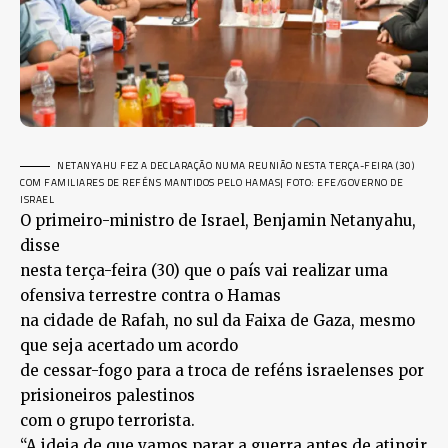
NETANYAHU FEZ A DECLARAÇÃO NUMA REUNIÃO NESTA TERÇA-FEIRA (30)
COM FAMILIARES DE REFÉNS MANTIDOS PELO HAMAS
| FOTO: EFE/GOVERNO DE
ISRAEL
O primeiro-ministro de Israel, Benjamin Netanyahu,
disse
nesta terça-feira (30) que o país vai realizar uma
ofensiva terrestre contra o Hamas
na cidade de Rafah, no sul da Faixa de Gaza, mesmo
que seja acertado um acordo
de cessar-fogo para a troca de reféns israelenses por
prisioneiros palestinos
com o grupo terrorista.
“A ideia de que vamos parar a guerra antes de atingir