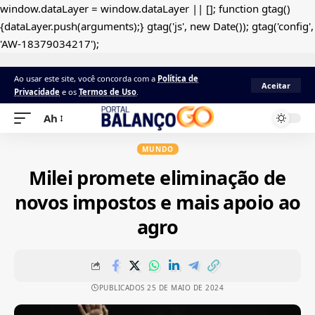
window.dataLayer = window.dataLayer || []; function gtag()
{dataLayer.push(arguments);} gtag('js', new Date()); gtag('config',
'AW-18379034217');
Ao usar este site, você concorda com a
Política de
Aceitar
Privacidade
e os
Termos de Uso
.
Ah
MUNDO
Milei promete eliminação de
novos impostos e mais apoio ao
agro
PUBLICADOS 25 DE MAIO DE 2024