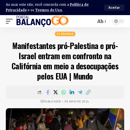
Ao usar este site, você concorda com a
Política de
Aceitar
Privacidade
e os
Termos de Uso
.
Ah
ECONOMIA
Manifestantes pró-Palestina e pró-
Israel entram em confronto na
Califórnia em meio a desocupações
pelos EUA | Mundo
PUBLICADOS 1 DE MAIO DE 2024