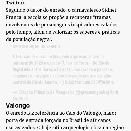
Twitter).
Segundo o autor do enredo, o carnavalesco Sidnei
França, a escola se propõe a recuperar “tramas
envolventes de personagens inspiradores calados
pelo tempo, além de valorizar os saberes e práticas
da população negra”.
APRESENTAÇÃO DO ENREDO
A Estação Primeira de Mangueira apresenta para o
carnaval de 2025 o enredo “À Flor da Terra – No Rio da
Negritude entre Dores e Paixões”. Escavando o passado,
seguimos os vestígios da viva presença negra na região
central do Rio de Janeiro, +
pic.twitter.com/dt64YAvGGm
— Estação Primeira de Mangueira (@gresmangueira)
April
25, 2024
Valongo
O enredo faz referência ao Cais do Valongo, maior
porta de entrada forçada no Brasil de africanos
escravizados. O hoje sítio arqueológico fica na região