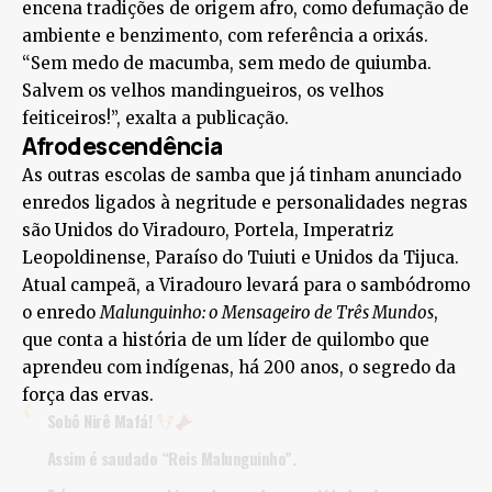
encena tradições de origem afro, como defumação de
ambiente e benzimento, com referência a orixás.
“Sem medo de macumba, sem medo de quiumba.
Salvem os velhos mandingueiros, os velhos
feiticeiros!”, exalta a publicação.
Afrodescendência
As outras escolas de samba que já tinham anunciado
enredos ligados à negritude e personalidades negras
são Unidos do Viradouro, Portela, Imperatriz
Leopoldinense, Paraíso do Tuiuti e Unidos da Tijuca.
Atual campeã, a Viradouro levará para o sambódromo
o enredo
Malunguinho: o Mensageiro de Três Mundos
,
que conta a história de um líder de quilombo que
aprendeu com indígenas, há 200 anos, o segredo da
força das ervas.
Sobô Nirê Mafá!
Assim é saudado “Reis Malunguinho”.