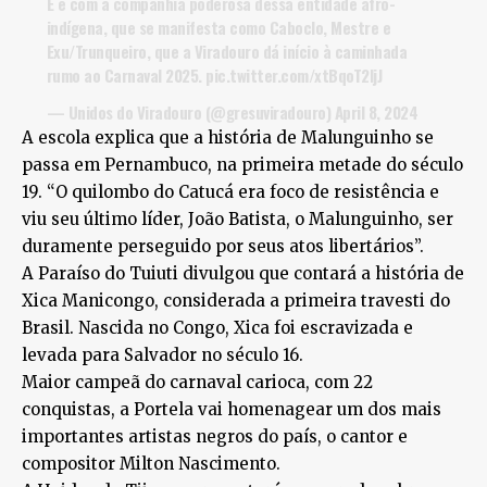
E é com a companhia poderosa dessa entidade afro-
indígena, que se manifesta como Caboclo, Mestre e
Exu/Trunqueiro, que a Viradouro dá início à caminhada
rumo ao Carnaval 2025.
pic.twitter.com/xtBqoT2IjJ
— Unidos do Viradouro (@gresuviradouro)
April 8, 2024
A escola explica que a história de Malunguinho se
passa em Pernambuco, na primeira metade do século
19. “O quilombo do Catucá era foco de resistência e
viu seu último líder, João Batista, o Malunguinho, ser
duramente perseguido por seus atos libertários”.
A Paraíso do Tuiuti divulgou que contará a história de
Xica Manicongo, considerada a primeira travesti do
Brasil. Nascida no Congo, Xica foi escravizada e
levada para Salvador no século 16.
Maior campeã do carnaval carioca, com 22
conquistas, a Portela vai homenagear um dos mais
importantes artistas negros do país, o cantor e
compositor Milton Nascimento.