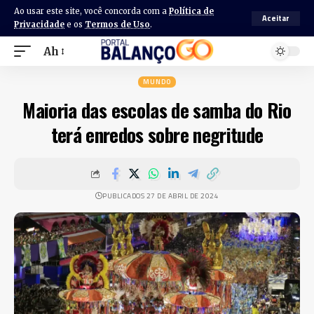
Ao usar este site, você concorda com a
Política de
Aceitar
Privacidade
e os
Termos de Uso
.
Ah
MUNDO
Maioria das escolas de samba do Rio
terá enredos sobre negritude
PUBLICADOS 27 DE ABRIL DE 2024