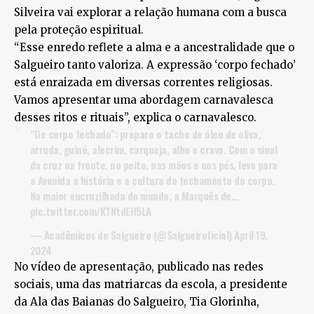
Silveira vai explorar a relação humana com a busca
pela proteção espiritual.
“Esse enredo reflete a alma e a ancestralidade que o
Salgueiro tanto valoriza. A expressão ‘corpo fechado’
está enraizada em diversas correntes religiosas.
Vamos apresentar uma abordagem carnavalesca
desses ritos e rituais”, explica o carnavalesco.
“De corpo fechado”: preparo o tacho de óleo de oliva,
arruda, guiné, alecrim, carqueja, alho e cravo. Com o sinal
da cruz na fronte, no peito, nas mãos e nos pés, levo para
a Avenida a história e a cultura do fechamento do corpo.
Na maior encruzilhada do mundo, a Marquês de…
pic.twitter.com/KTNtdEH5LA
— Acadêmicos do Salgueiro (@Salgueiroficial)
April 19,
2024
No vídeo de apresentação, publicado nas redes
sociais, uma das matriarcas da escola, a presidente
da Ala das Baianas do Salgueiro, Tia Glorinha,