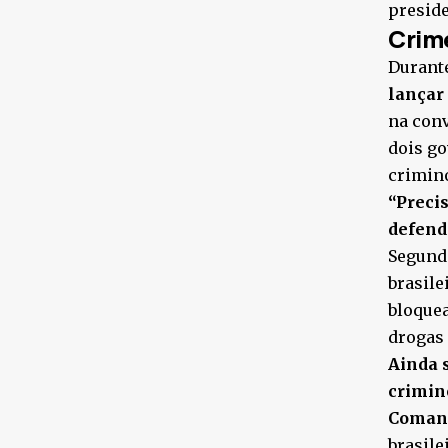
preside
Crim
Durante
lançar
na conv
dois go
crimino
“Precis
defend
Segundo
brasile
bloquea
drogas 
Ainda 
crimin
Comand
brasile