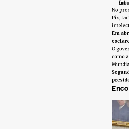
Embai
No pro
Pix, ta
intelec
Em abr
esclar
O gover
como a
Mundia
Segund
presid
Enco