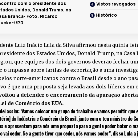
ncontro com o presidente dos
Vistos revogados
stados Unidos, Donald Trump, na
Histórico
asa Branca- Foto: Ricardo
tuckert/PR
dente Luiz Inácio Lula da Silva afirmou nesta quinta-feir
presidente dos Estados Unidos, Donald Trump, na Casa 
gton, que equipes dos dois governos deverão fechar um
r o impasse sobre tarifas de exportação e uma investig
pelos norte-americanos contra o Brasil desde o ano pas
ivo é que uma proposta seja levada aos dois líderes em c
 voltou a defender o encerramento da apuração abert
 Lei de Comércio dos EUA.
alei assim: ‘Vamos colocar um grupo de trabalho e vamos permitir que
tério] da Indústria e Comércio do Brasil, junto com o teu ministro do 
as e apresentem para nós uma proposta para a gente poder bater o ma
o vai ceder. Se a gente tiver que ceder, nós vamos ceder”, disse Lula a 