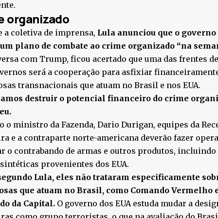
nte.
e organizado
 a coletiva de imprensa,
Lula anunciou que o governo 
 um plano de combate ao crime organizado “na sem
ersa com Trump, ficou acertado que uma das frentes de
vernos será a cooperação para asfixiar financeirament
sas transnacionais que atuam no Brasil e nos EUA.
amos destruir o potencial financeiro do crime organi
eu.
 o ministro da Fazenda, Dario Durigan, equipes da Rece
ira e a contraparte norte-americana deverão fazer oper
r o contrabando de armas e outros produtos, incluindo o
sintéticas provenientes dos EUA.
segundo Lula, eles não trataram especificamente sob
osas que atuam no Brasil, como Comando Vermelho e
o da Capital.
O governo dos EUA estuda mudar a desig
iras como grupo terroristas, o que na avaliação do Brasil