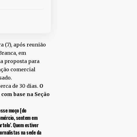
a (7), após reunião
Branca, em
a proposta para
ação comercial
sado.
erca de 30 dias.
O
a com base na Seção
 esse moço [do
Comércio, sentem em
rtelo’. Quem estiver
jornalistas na sede da