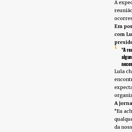
A expec
reunião
ocorres
Em pos
com Lu
presid
“A re
algun
neces
Lula ch
encontr
expecta
organiz
A jorna
“Eu ach
qualque
da noss