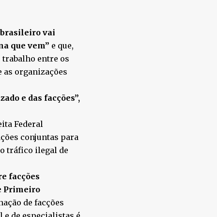
brasileiro vai
ana que vem”
e que,
 trabalho entre os
e as organizações
zado e das facções”,
ita Federal
ações conjuntas para
 tráfico ilegal de
re facções
 Primeiro
nação de facções
 e de especialistas é