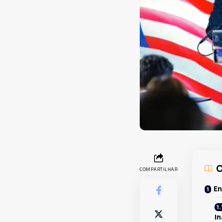
C
COMPARTILHAR
En
In