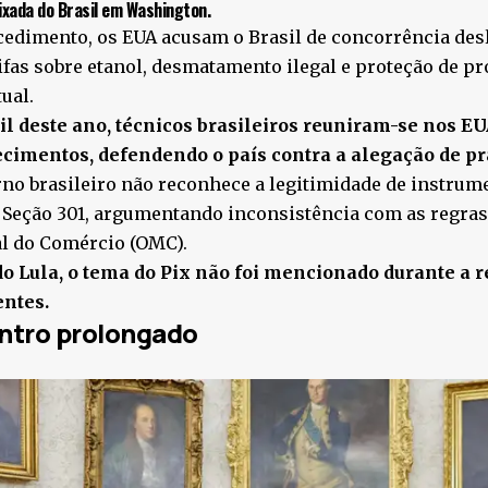
xada do Brasil em Washington.
cedimento, os EUA acusam o Brasil de concorrência des
rifas sobre etanol, desmatamento ilegal e proteção de p
tual.
il deste ano, técnicos brasileiros reuniram-se nos E
ecimentos, defendendo o país contra a alegação de prá
no brasileiro não reconhece a legitimidade de instrume
 Seção 301, argumentando inconsistência com as regras
l do Comércio (OMC).
o Lula, o tema do Pix não foi mencionado durante a r
entes.
ntro prolongado