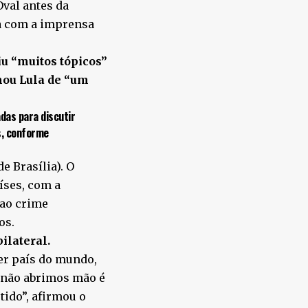
val antes da
sa com a imprensa
u “muitos tópicos”
mou Lula de “um
das para discutir
s, conforme
e Brasília). O
íses, com a
 ao crime
os.
bilateral.
er país do mundo,
e não abrimos mão é
tido”, afirmou o