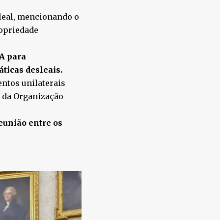
leal, mencionando o
ropriedade
UA para
ticas desleais.
ntos unilaterais
 da Organização
eunião entre os