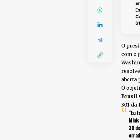
e
E
C
S
O presi
com o 
Washin
resolve
aberta 
O objet
Brasil
301 da
“Eu f
Minis
30 di
errad