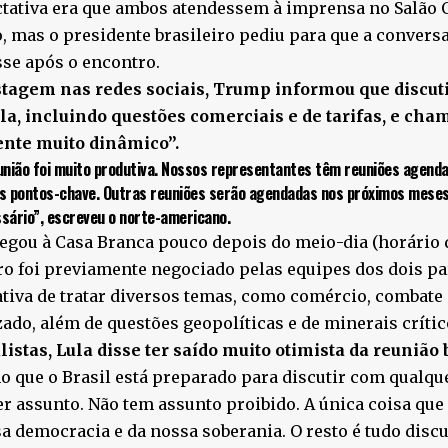
tativa era que ambos atendessem à imprensa no Salão O
, mas o presidente brasileiro pediu para que a conver
se após o encontro.
tagem nas redes sociais, Trump informou que discuti
la, incluindo questões comerciais e de tarifas, e cha
ente muito dinâmico”.
união foi muito produtiva. Nossos representantes têm reuniões agenda
s pontos-chave. Outras reuniões serão agendadas nos próximos mese
sário”, escreveu o norte-americano.
egou à Casa Branca pouco depois do meio-dia (horário d
o foi previamente negociado pelas equipes dos dois pa
tiva de tratar diversos temas, como comércio, combate
ado, além de questões geopolíticas e de minerais crític
listas, Lula disse ter saído muito otimista da reunião 
o que o Brasil está preparado para discutir com qualqu
r assunto. Não tem assunto proibido. A única coisa qu
a democracia e da nossa soberania. O resto é tudo discu