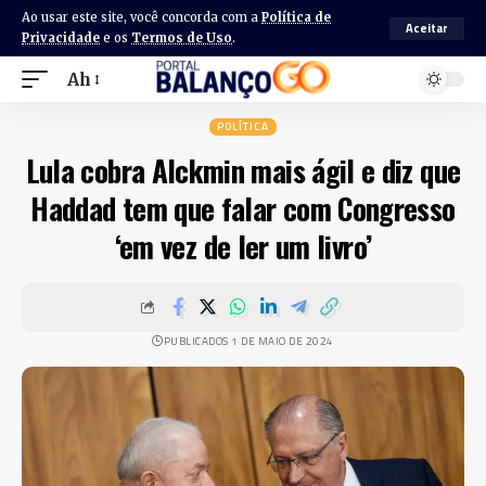
Ao usar este site, você concorda com a
Política de
Aceitar
Privacidade
e os
Termos de Uso
.
Ah
POLÍTICA
Lula cobra Alckmin mais ágil e diz que
Haddad tem que falar com Congresso
‘em vez de ler um livro’
PUBLICADOS 1 DE MAIO DE 2024