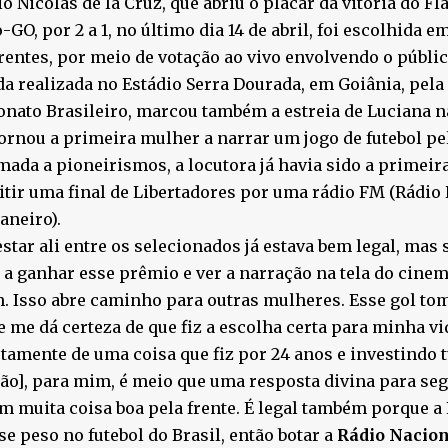
o Nicolás de la Cruz, que abriu o placar da vitória do F
o-GO, por 2 a 1, no último dia 14 de abril, foi escolhida e
entes, por meio de votação ao vivo envolvendo o públic
da realizada no Estádio Serra Dourada, em Goiânia, pela
nato Brasileiro, marcou também a estreia de Luciana 
tornou a primeira mulher a narrar um jogo de futebol pe
ada a pioneirismos, a locutora já havia sido a primeir
tir uma final de Libertadores por uma rádio FM (Rádio 
Janeiro).
estar ali entre os selecionados já estava bem legal, mas 
a ganhar esse prêmio e ver a narração na tela do cinem
 Isso abre caminho para outras mulheres. Esse gol to
e me dá certeza de que fiz a escolha certa para minha 
amente de uma coisa que fiz por 24 anos e investindo 
ão], para mim, é meio que uma resposta divina para segui
m muita coisa boa pela frente. É legal também porque a
se peso no futebol do Brasil, então botar a
Rádio Nacio