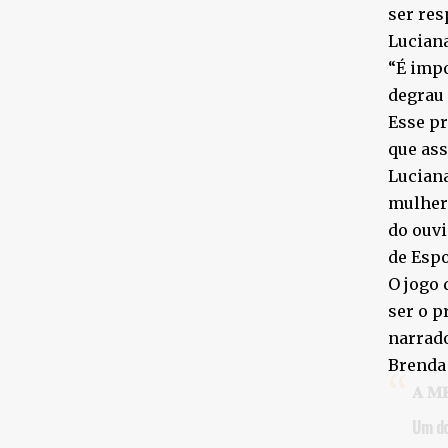
ser res
Luciana
“É imp
degrau 
Esse pr
que ass
Luciana
mulhere
do ouvi
de Espo
O jogo 
ser o p
narrad
Brenda 
𝐀 𝐌
Um do