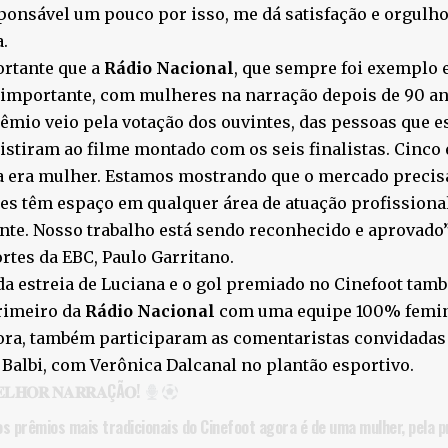
ponsável um pouco por isso, me dá satisfação e orgul
.
ortante que a
Rádio Nacional
, que sempre foi exemplo 
importante, com mulheres na narração depois de 90 ano
êmio veio pela votação dos ouvintes, das pessoas que e
istiram ao filme montado com os seis finalistas. Cinco
 era mulher. Estamos mostrando que o mercado precisa 
s têm espaço em qualquer área de atuação profissiona
nte. Nosso trabalho está sendo reconhecido e aprovado”
rtes da EBC, Paulo Garritano.
da estreia de Luciana e o gol premiado no Cinefoot tamb
rimeiro da
Rádio Nacional
com uma equipe 100% femin
ora, também participaram as comentaristas convidadas
Balbi, com Verônica Dalcanal no plantão esportivo.
𝐋𝐇𝐎𝐑 𝐍𝐀𝐑𝐑𝐀ÇÃ𝐎!
s prêmios mais tradicionais do Cinefoot agora é de uma mulher, pela p