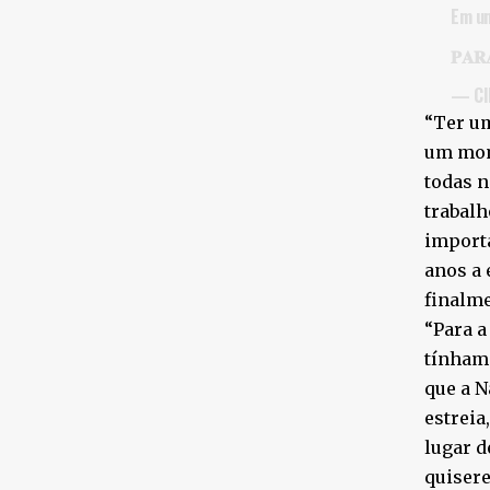
Em um
𝐏𝐀𝐑
— CI
“Ter u
um mome
todas n
trabalh
importa
anos a 
finalme
“Para 
tínhamo
que a N
estreia
lugar d
quiser