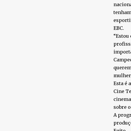
naciona
tenham 
esporti
EBC.
“Estou 
profiss
importa
Campeo
queremo
mulhere
Esta é 
Cine Te
cinema 
sobre o
A progr
produçõ
Egito.