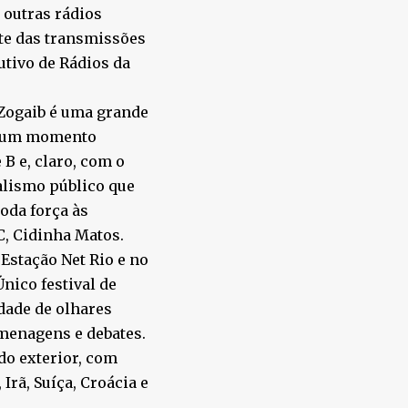
 outras rádios
rte das transmissões
utivo de Rádios da
 Zogaib é uma grande
ve um momento
B e, claro, com o
nalismo público que
oda força às
C, Cidinha Matos.
a Estação Net Rio e no
nico festival de
idade de olhares
menagens e debates.
 do exterior, com
Irã, Suíça, Croácia e