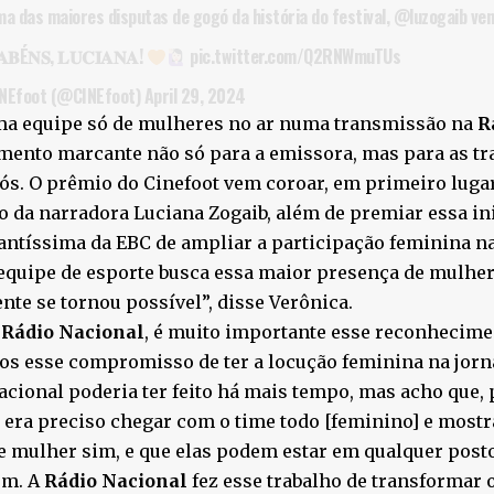
a das maiores disputas de gogó da história do festival,
@luzogaib
ven
𝐀𝐁É𝐍𝐒, 𝐋𝐔𝐂𝐈𝐀𝐍𝐀!
pic.twitter.com/Q2RNWmuTUs
NEfoot (@CINEfoot)
April 29, 2024
ma equipe só de mulheres no ar numa transmissão na
R
nto marcante não só para a emissora, mas para as tra
ós. O prêmio do Cinefoot vem coroar, em primeiro lugar,
o da narradora Luciana Zogaib, além de premiar essa ini
ntíssima da EBC de ampliar a participação feminina n
equipe de esporte busca essa maior presença de mulher
nte se tornou possível”, disse Verônica.
a
Rádio Nacional
, é muito importante esse reconhecime
s esse compromisso de ter a locução feminina na jorna
acional poderia ter feito há mais tempo, mas acho que, 
, era preciso chegar com o time todo [feminino] e mostr
e mulher sim, e que elas podem estar em qualquer posto
em. A
Rádio Nacional
fez esse trabalho de transformar 