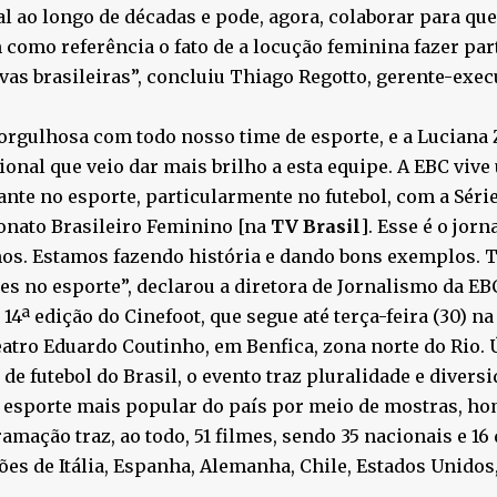
l ao longo de décadas e pode, agora, colaborar para que
como referência o fato de a locução feminina fazer pa
vas brasileiras”, concluiu Thiago Regotto, gerente-exec
orgulhosa com todo nosso time de esporte, e a Luciana
ional que veio dar mais brilho a esta equipe. A EBC vi
nte no esporte, particularmente no futebol, com a Série 
nato Brasileiro Feminino [na
TV Brasil
]. Esse é o jor
s. Estamos fazendo história e dando bons exemplos. T
s no esporte”, declarou a diretora de Jornalismo da EB
a 14ª edição do Cinefoot, que segue até terça-feira (30) n
atro Eduardo Coutinho, em Benfica, zona norte do Rio. Ú
de futebol do Brasil, o evento traz pluralidade e divers
 esporte mais popular do país por meio de mostras, ho
amação traz, ao todo, 51 filmes, sendo 35 nacionais e 16
es de Itália, Espanha, Alemanha, Chile, Estados Unidos, 