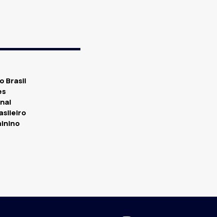
 Brasil
es
nal
asileiro
minino