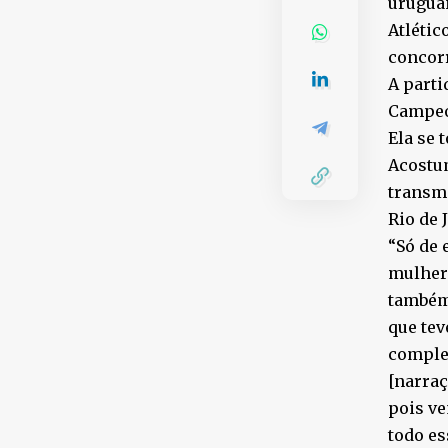
uruguai
Atlétic
concorr
A parti
Campeo
Ela se 
Acostum
transmi
Rio de 
“Só de 
mulher 
também.
que tev
complet
[narraç
pois ve
todo es