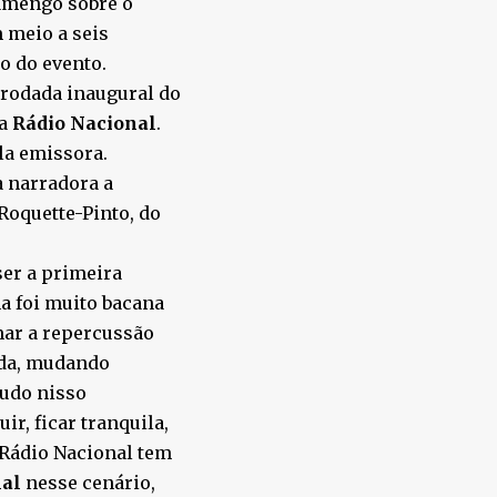
lamengo sobre o
m meio a seis
o do evento.
 rodada inaugural do
na
Rádio Nacional
.
la emissora.
a narradora a
Roquette-Pinto, do
ser a primeira
a foi muito bacana
mar a repercussão
vida, mudando
tudo nisso
r, ficar tranquila,
 Rádio Nacional tem
nal
nesse cenário,