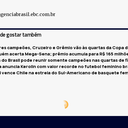
agenciabrasil.ebc.com.br
ode gostar também
res campeões, Cruzeiro e Grêmio vão às quartas da Copa do
uém acerta Mega-Sena; prêmio acumula para R$ 165 milhõ
 do Brasil pode reunir somente campeões nas quartas de fi
 anuncia Kerolin com valor recorde no futebol feminino br
il vence Chile na estreia do Sul-Americano de basquete fe