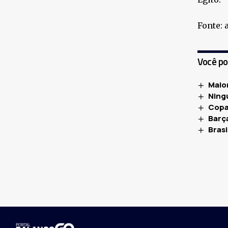
Fonte: 
Você p
Maio
Ning
Copa
Barça
Bras