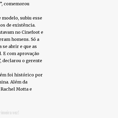
ho”, comemorou
e modelo, subiu esse
s de existência.
stavam no Cinefoot e
 eram homens. Só a
se abrir e que as
l. E com aprovação
, declarou o gerente
ém foi histórico por
ina. Além da
 Rachel Motta e
rimeira vez!