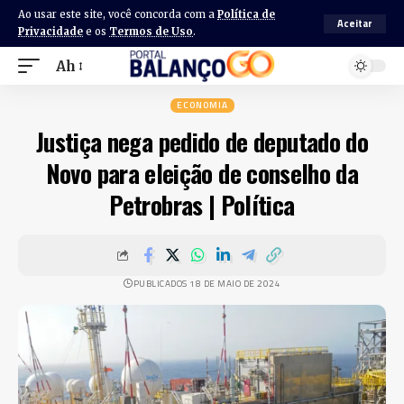
Ao usar este site, você concorda com a
Política de
Aceitar
Privacidade
e os
Termos de Uso
.
Ah
ECONOMIA
Justiça nega pedido de deputado do
Novo para eleição de conselho da
Petrobras | Política
PUBLICADOS 18 DE MAIO DE 2024