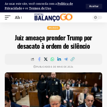
Ao usar este site, você concorda com a
Política de
Aceitar
Privacidade
e os
Termos de Uso
.
Ah
MUNDO
Juiz ameaça prender Trump por
desacato à ordem de silêncio
PUBLICADOS 6 DE MAIO DE 2024