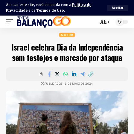
Ao usar este site, você concorda com a
Política de
Aceitar
Privacidade
e os
Termos de Uso
.
Ah
MUNDO
Israel celebra Dia da Independência
sem festejos e marcado por ataque
PUBLICADOS 13 DE MAIO DE 2024