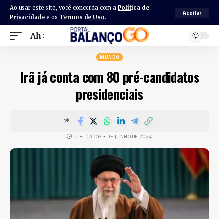
Ao usar este site, você concorda com a
Política de
Aceitar
Privacidade
e os
Termos de Uso
.
Ah
MUNDO
Irã já conta com 80 pré-candidatos
presidenciais
PUBLICADOS 3 DE JUNHO DE 2024