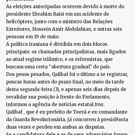
As eleições antecipadas ocorrem devido à morte do
presidente Ebrahim Raisi em um acidente de
helicóptero, junto com o ministro das Relações
Exteriores, Hossein Amir Abdolahian, e outras seis
pessoas em 19 de maio.
A política iraniana é dividida em dois blocos
principais: os chamados principalistas, mais ligados
ao atual regime islâmico, e os reformistas, que
buscam uma certa “abertura gradual” do país.
Dos pesos pesados, Qalibaf foi o último a se registrar,
poucas horas antes do prazo final, no meio da tarde
desta segunda-feira (3), e apenas seis dias depois de
revalidar sua posição à frente do Parlamento,
informou a agência de notícias estatal
Irna
.
Qalibaf , que é ex-prefeito de Teerã e ex-comandante
da Guarda Revolucionária, já concorreu à presidência
duas vezes e perdeu em ambas as disputas.
Se a candidatura dele e as de seus adversários forem