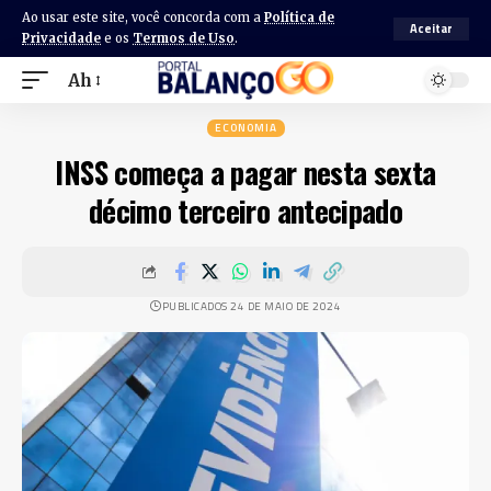
Ao usar este site, você concorda com a
Política de
Aceitar
Privacidade
e os
Termos de Uso
.
Ah
ECONOMIA
INSS começa a pagar nesta sexta
décimo terceiro antecipado
PUBLICADOS 24 DE MAIO DE 2024