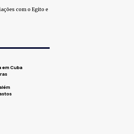
ações com o Egito e
sa em Cuba
rras
salém
astos