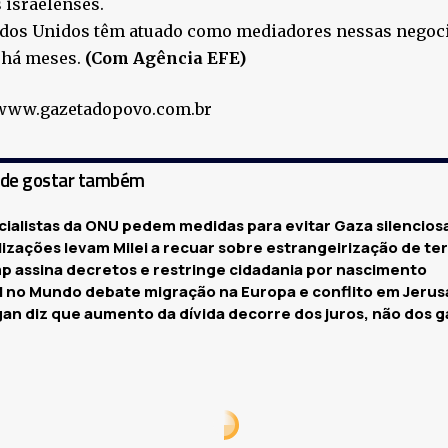
 israelenses.
ados Unidos têm atuado como mediadores nessas negoci
 há meses.
(Com Agência EFE)
 www.gazetadopovo.com.br
ode gostar também
cialistas da ONU pedem medidas para evitar Gaza silencio
izações levam Milei a recuar sobre estrangeirização de te
p assina decretos e restringe cidadania por nascimento
il no Mundo debate migração na Europa e conflito em Jeru
gan diz que aumento da dívida decorre dos juros, não dos g