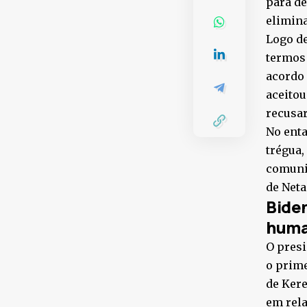
para de
elimina
Logo de
termos 
acordo 
aceitou
recusar
No enta
trégua,
comunic
de Net
Bide
huma
O presi
o prime
de Kere
em rela