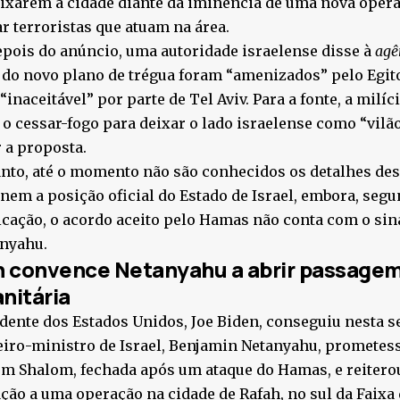
ixarem a cidade diante da iminência de uma nova opera
r terroristas que atuam na área.
pois do anúncio, uma autoridade israelense disse à
agê
do novo plano de trégua foram “amenizados” pelo Egito
“inaceitável” por parte de Tel Aviv. Para a fonte, a milíc
 o cessar-fogo para deixar o lado israelense como “vilão
 a proposta.
nto, até o momento não são conhecidos os detalhes de
 nem a posição oficial do Estado de Israel, embora, seg
ação, o acordo aceito pelo Hamas não conta com o sin
anyahu.
n convence Netanyahu a abrir passagem
nitária
dente dos Estados Unidos, Joe Biden, conseguiu nesta se
iro-ministro de Israel, Benjamin Netanyahu, prometes
m Shalom, fechada após um ataque do Hamas, e reiterou
ção a uma operação na cidade de Rafah, no sul da Faixa 