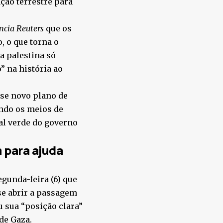
ção terrestre para
ncia Reuters
que os
, o que torna o
ia palestina só
” na história ao
sse novo plano de
undo os meios de
al verde do governo
 para ajuda
gunda-feira (6) que
se abrir a passagem
 sua “posição clara”
de Gaza.