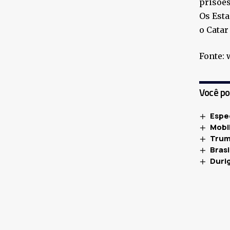
prisões
Os Est
o Catar
Fonte:
Você p
Espe
Mobil
Trum
Bras
Duri