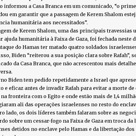
o informou a Casa Branca em um comunicado, “o prime
dou em garantir que a passagem de Kerem Shalom esteja
ncia humanitária aos necessitados”.
gem de Kerem Shalom, uma das principais travessias u
r ajuda humanitária à Faixa de Gaza, foi fechada neste 
taque do Hamas ter matado quatro soldados israelenses 
sso, Biden “reiterou a sua posição clara sobre Rafah”, 
ado da Casa Branca, que não acrescentou mais detalhe
ersa.
no Biden tem pedido repetidamente a Israel que apres
o e eficaz antes de invadir Rafah para evitar a morte de 
 na fronteira com o Egito e onde estão mais de 1,4 milhã
giaram ali das operações israelenses no resto do enclav
ro lado, os dois líderes também falaram sobre as negoc
do sobre um cessar-fogo na Faixa de Gaza em troca da l
nses detidos no enclave pelo Hamas e da libertação dos