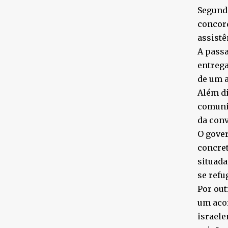
Segund
concor
assistê
A passa
entrega
de um a
Além di
comunic
da conv
O gover
concret
situada
se refu
Por out
um acor
israele