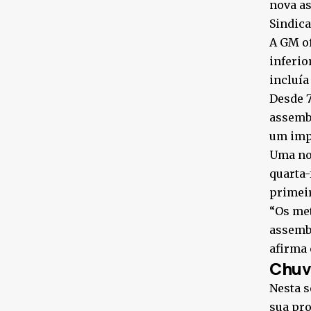
nova as
Sindica
A GM of
inferio
incluía
Desde 7
assembl
um impa
Uma nov
quarta-
primeir
“Os met
assembl
afirma 
Chuv
Nesta s
sua pro