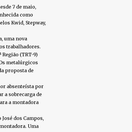
desde 7 de maio,
conhecida como
elos Kwid, Stepway,
a, uma nova
 os trabalhadores.
ª Região (TRT-9)
 Os metalúrgicos
da proposta de
or absenteísta por
ar a sobrecarga de
para a montadora
o José dos Campos,
a montadora. Uma