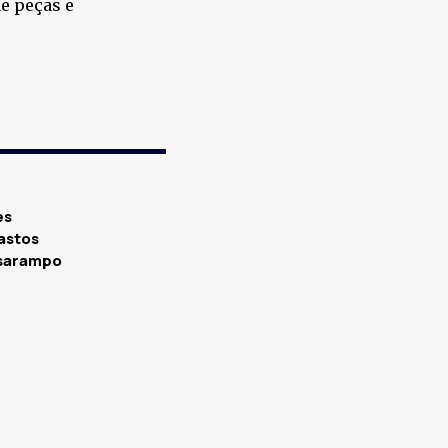
e peças e
es
astos
 sarampo