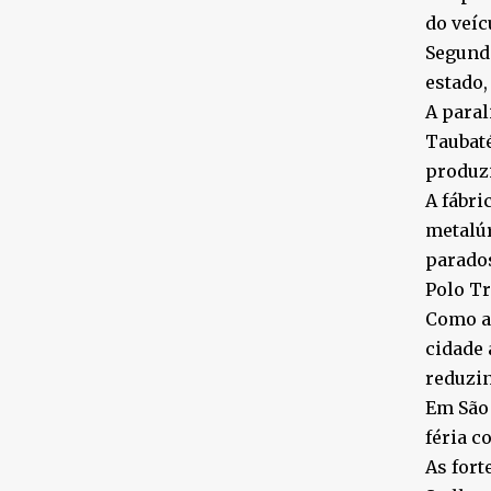
do veíc
Segundo
estado,
A paral
Taubaté
produz
A fábri
metalúr
parados
Polo Tr
Como as
cidade 
reduzin
Em São 
féria co
As fort