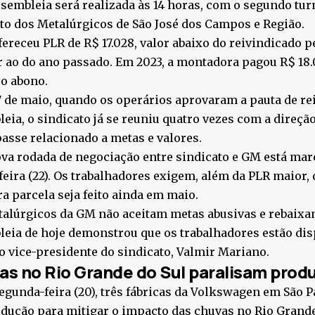
sembleia será realizada às 14 horas, com o segundo tur
to dos Metalúrgicos de São José dos Campos e Região.
ereceu PLR de R$ 17.028, valor abaixo do reivindicado p
r ao do ano passado. Em 2023, a montadora pagou R$ 18
 o abono.
 de maio, quando os operários aprovaram a pauta de r
eia, o sindicato já se reuniu quatro vezes com a direç
sse relacionado a metas e valores.
a rodada de negociação entre sindicato e GM está mar
feira (22). Os trabalhadores exigem, além da PLR maior
a parcela seja feito ainda em maio.
alúrgicos da GM não aceitam metas abusivas e rebaixam
eia de hoje demonstrou que os trabalhadores estão dispo
o vice-presidente do sindicato, Valmir Mariano.
as no Rio Grande do Sul paralisam pro
egunda-feira (20), três fábricas da Volkswagen em São 
dução para mitigar o impacto das chuvas no Rio Grand