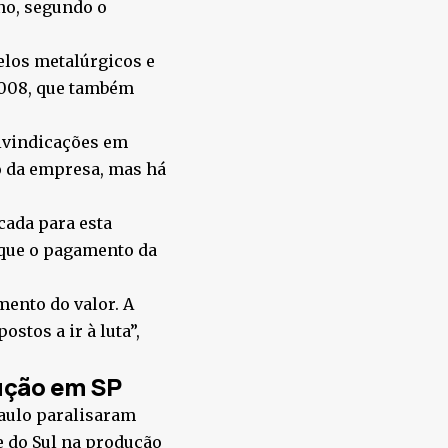
no, segundo o
elos metalúrgicos e
.008, que também
eivindicações em
ão da empresa, mas há
cada para esta
, que o pagamento da
ento do valor. A
stos a ir à luta”,
dução em SP
Paulo paralisaram
e do Sul na produção