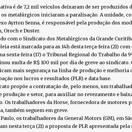
ativa é de 7,2 mil veículos deixaram de ser produzidos 
os metalúrgicos iniciaram a paralisação. A unidade, 
xo Ayrton Senna, é responsável pela produção dos mod
, Oroch e Duster.
do com o Sindicato dos Metalúrgicos da Grande Curitib
eia está marcada para as 14h desta terça-feira (21) com
ma sexta-feira (17) o Tribunal Regional do Trabalho da 9
nou multa de R$ 100 mil por dia de greve ao sindicato.
icam mais segurança na linha de produção e melhoria 
pação nos lucros e resultados (PLR) e data base.
cato propõe a contratação de, pelo menos, um trabalhad
e produção e setor, para auxiliar no revezamento e baix
o. Os trabalhadores da Horse, fornecedora de motores 
sa, também seguem em greve.
Paulo, os trabalhadores da General Motors (GM), em Sã
ram nesta terça (21) a proposta de PLR apresentada pel