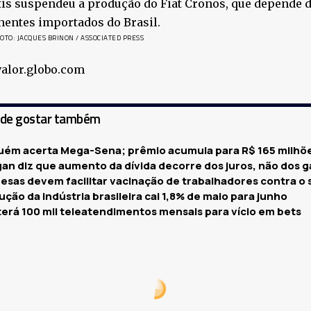
tis suspendeu a produção do Fiat Cronos, que depende d
entes importados do Brasil.
TO: JACQUES BRINON / ASSOCIATED PRESS
valor.globo.com
ode gostar também
uém acerta Mega-Sena; prêmio acumula para R$ 165 milhõ
gan diz que aumento da dívida decorre dos juros, não dos g
esas devem facilitar vacinação de trabalhadores contra o
ção da indústria brasileira cai 1,8% de maio para junho
terá 100 mil teleatendimentos mensais para vício em bets