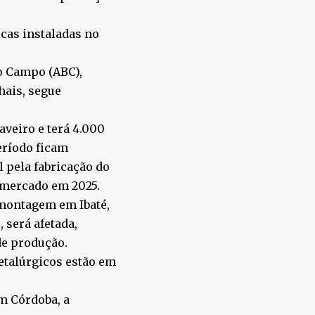
cas instaladas no
do Campo (ABC),
hais, segue
aveiro e terá 4.000
eríodo ficam
 pela fabricação do
 mercado em 2025.
 montagem em Ibaté,
, será afetada,
de produção.
etalúrgicos estão em
m Córdoba, a