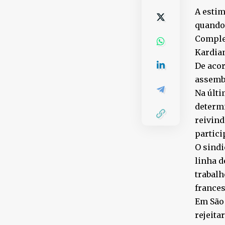
A estim
quando 
Comple
Kardian
De acor
assembl
Na últi
determi
reivind
partici
O sindi
linha d
trabalh
france
Em São 
rejeita