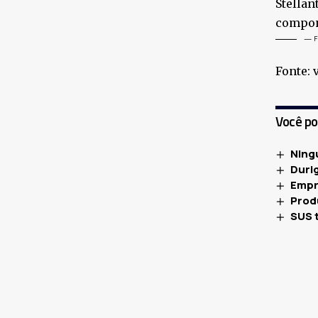
Stellan
compon
— FO
Fonte: 
Você p
Ning
Duri
Empr
Produ
SUS 