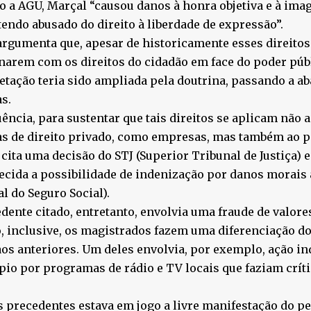
 a AGU, Marçal “causou danos à honra objetiva e à ima
tendo abusado do direito à liberdade de expressão”.
rgumenta que, apesar de historicamente esses direito
narem com os direitos do cidadão em face do poder públ
etação teria sido ampliada pela doutrina, passando a a
as.
ência, para sustentar que tais direitos se aplicam não 
as de direito privado, como empresas, mas também ao p
cita uma decisão do STJ (Superior Tribunal de Justiça) 
cida a possibilidade de indenização por danos morais a
l do Seguro Social).
dente citado, entretanto, envolvia uma fraude de valore
, inclusive, os magistrados fazem uma diferenciação d
aos anteriores. Um deles envolvia, por exemplo, ação in
io por programas de rádio e TV locais que faziam crít
 precedentes estava em jogo a livre manifestação do p