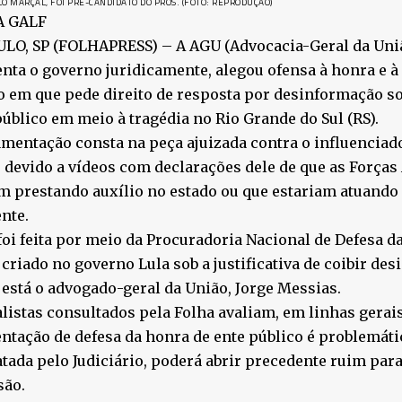
O MARÇAL, FOI PRÉ-CANDIDATO DO PROS. (FOTO: REPRODUÇÃO)
A GALF
LO, SP (FOLHAPRESS) – A AGU (Advocacia-Geral da Uniã
nta o governo juridicamente, alegou ofensa à honra e 
 em que pede direito de resposta por desinformação so
úblico em meio à tragédia no Rio Grande do Sul (RS).
mentação consta na peça ajuizada contra o influenciad
 devido a vídeos com declarações dele de que as Força
m prestando auxílio no estado ou que estariam atuando
ente.
foi feita por meio da Procuradoria Nacional de Defesa 
criado no governo Lula sob a justificativa de coibir des
está o advogado-geral da União, Jorge Messias.
listas consultados pela Folha avaliam, em linhas gerais
tação de defesa da honra de ente público é problemátic
atada pelo Judiciário, poderá abrir precedente ruim para
são.