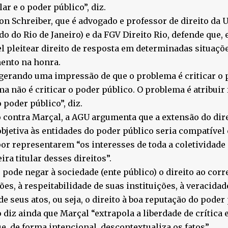
lar e o poder público”, diz.
n Schreiber, que é advogado e professor de direito da 
do do Rio de Janeiro) e da FGV Direito Rio, defende que, 
l pleitear direito de resposta em determinadas situaçõe
ento na honra.
gerando uma impressão de que o problema é criticar o 
a não é criticar o poder público. O problema é atribuir
o poder público”, diz.
 contra Marçal, a AGU argumenta que a extensão do dir
bjetiva às entidades do poder público seria compatível
por representarem “os interesses de toda a coletividade
ira titular desses direitos”.
 pode negar à sociedade (ente público) o direito ao cor
ões, à respeitabilidade de suas instituições, à veracida
de seus atos, ou seja, o direito à boa reputação do poder 
 diz ainda que Marçal “extrapola a liberdade de crítica 
ue, de forma intencional, descontextualiza os fatos”.