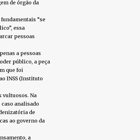
gem de órgão da
s fundamentais “se
ico”, essa
barcar pessoas
apenas a pessoas
oder público, a peça
em que foi
o INSS (Instituto
s vultuosos. Na
o caso analisado
denizatória de
icas ao governo da
ensamento, a