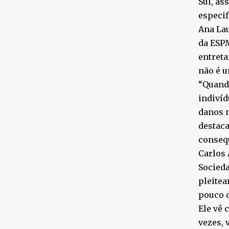
Sul, as
especif
Ana Lau
da ESPM
entreta
não é u
“Quando
indivíd
danos m
destaca
conseq
Carlos 
Socieda
pleitea
pouco 
Ele vê 
vezes, 