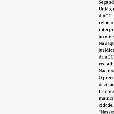
Segundo
União, 
A AGU a
relacio
interpr
jurídic
Na sequ
jurídic
da AGU 
reconhe
Naciona
O prece
decisão
frente 
municíp
cidade.
“Nesses