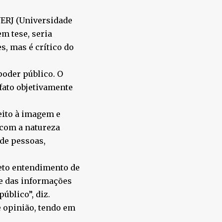
UERJ (Universidade
em tese, seria
s, mas é crítico do
poder público. O
 fato objetivamente
eito à imagem e
 com a natureza
 de pessoas,
reto entendimento de
de das informações
público”, diz.
e opinião, tendo em