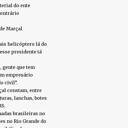
terial do ente
contrário
 de Marçal
is helicóptero lá do
 esse presidente tá
, gente que tem
e um empresário
 civil”.
çal constam, entre
turas, lanchas, botes
RS.
adas brasileiras no
es no Rio Grande do