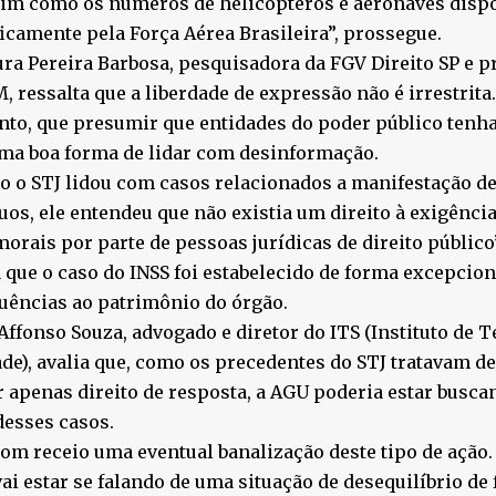
sim como os números de helicópteros e aeronaves disp
icamente pela Força Aérea Brasileira”, prossegue.
ra Pereira Barbosa, pesquisadora da FGV Direito SP e pr
, ressalta que a liberdade de expressão não é irrestrita.
nto, que presumir que entidades do poder público tenh
ma boa forma de lidar com desinformação.
 o STJ lidou com casos relacionados a manifestação de
uos, ele entendeu que não existia um direito à exigênci
orais por parte de pessoas jurídicas de direito público”
 que o caso do INSS foi estabelecido de forma excepcion
uências ao patrimônio do órgão.
Affonso Souza, advogado e diretor do ITS (Instituto de 
de), avalia que, como os precedentes do STJ tratavam de
r apenas direito de resposta, a AGU poderia estar busca
desses casos.
com receio uma eventual banalização deste tipo de ação.
vai estar se falando de uma situação de desequilíbrio de