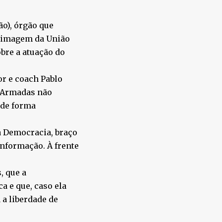
o), órgão que
à imagem da União
bre a atuação do
or e coach Pablo
s Armadas não
 de forma
da Democracia, braço
informação. À frente
, que a
a e que, caso ela
 a liberdade de