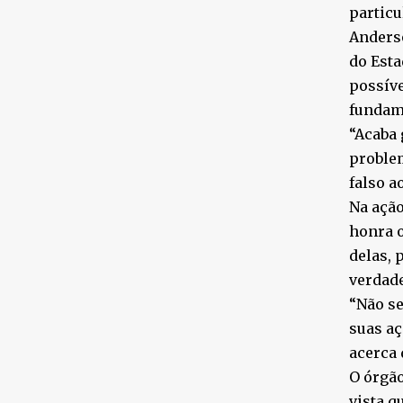
particu
Anderso
do Esta
possíve
fundam
“Acaba 
problem
falso a
Na ação
honra o
delas, 
verdade
“Não se
suas aç
acerca 
O órgão
vista q