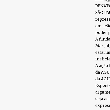
PABL
RENAT
SÃO PAU
represe
em ação
poder p
A funda
Marçal,
estaria
inefici
A ação 
da AGU 
da AGU 
Especia
argumen
seja ac
expres