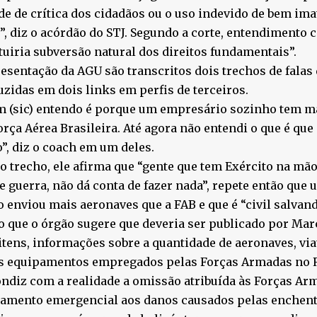
de de crítica dos cidadãos ou o uso indevido de bem ima
”, diz o acórdão do STJ. Segundo a corte, entendimento 
tuiria subversão natural dos direitos fundamentais”.
esentação da AGU são transcritos dois trechos de falas
zidas em dois links em perfis de terceiros.
 (sic) entendo é porque um empresário sozinho tem ma
orça Aérea Brasileira. Até agora não entendi o que é que
”, diz o coach em um deles.
o trecho, ele afirma que “gente que tem Exército na mão
e guerra, não dá conta de fazer nada”, repete então qu
 enviou mais aeronaves que a FAB e que é “civil salvando
o que o órgão sugere que deveria ser publicado por Mar
itens, informações sobre a quantidade de aeronaves, via
os equipamentos empregados pelas Forças Armadas no 
ndiz com a realidade a omissão atribuída às Forças Arm
tamento emergencial aos danos causados pelas enchent