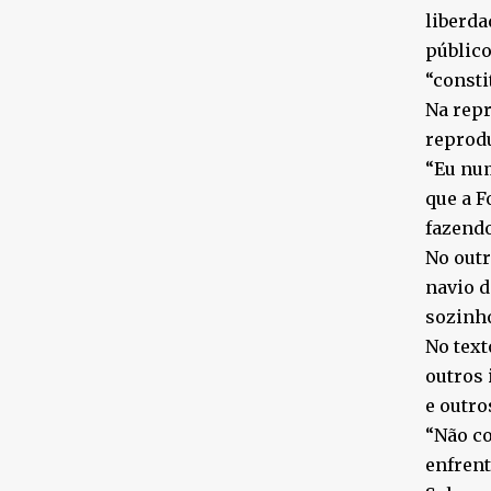
liberda
público
“consti
Na repr
reprodu
“Eu num
que a F
fazendo
No outr
navio d
sozinho
No text
outros 
e outr
“Não co
enfren