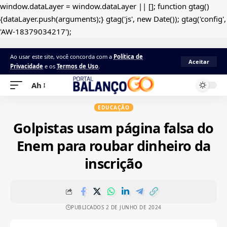
window.dataLayer = window.dataLayer || []; function gtag()
{dataLayer.push(arguments);} gtag('js', new Date()); gtag('config',
'AW-18379034217');
Ao usar este site, você concorda com a
Política de
Aceitar
Privacidade
e os
Termos de Uso
.
Ah
EDUCAÇÃO
Golpistas usam página falsa do
Enem para roubar dinheiro da
inscrição
PUBLICADOS 2 DE JUNHO DE 2024