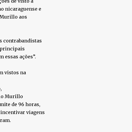
ões de visto a
no nicaraguense e
 Murillo aos
os contrabandistas
“principais
m essas ações”.
m vistos na
,
io Murillo
mite de 96 horas,
incentivar viagens
eram.