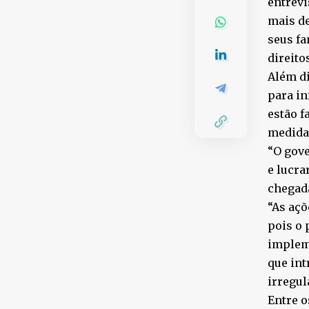
entrevi
mais d
seus fa
direito
Além di
para in
estão f
medidas
“O gove
e lucra
chegada
“As açõ
pois o 
impleme
que int
irregul
Entre o