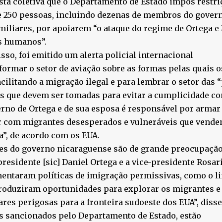
sta coletiva que o Departamento de Estado impôs restriç
e 250 pessoas, incluindo dezenas de membros do gover
miliares, por apoiarem “o ataque do regime de Ortega e
s humanos”.
sso, foi emitido um alerta policial internacional
formar o setor de aviação sobre as formas pelas quais 
acilitando a migração ilegal e para lembrar o setor das 
 que devem ser tomadas para evitar a cumplicidade co
rno de Ortega e de sua esposa é responsável por armar
r com migrantes desesperados e vulneráveis que vende
”, de acordo com os EUA.
es do governo nicaraguense são de grande preocupação
presidente [sic] Daniel Ortega e a vice-presidente Rosar
ntaram políticas de imigração permissivas, como o li
roduziram oportunidades para explorar os migrantes e 
ares perigosas para a fronteira sudoeste dos EUA”, diss
s sancionados pelo Departamento de Estado, estão