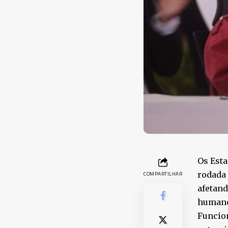
Os Esta
rodada 
COMPARTILHAR
afetand
humano
Funcio