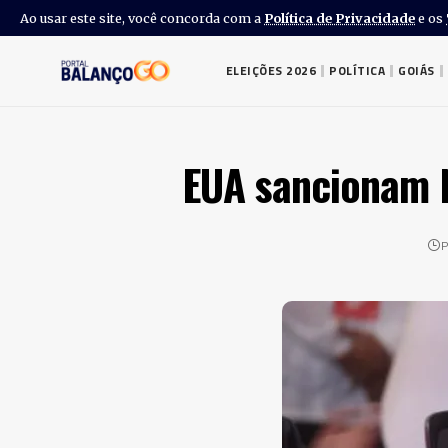
Ao usar este site, você concorda com a
Política de Privacidade
e os
ELEIÇÕES 2026
POLÍTICA
GOIÁS
EUA sancionam N
P