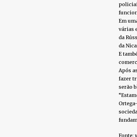
policia
funcion
Em uma
várias 
da Rúss
da Nica
E tamb
comerci
Após as
fazer t
serão b
“Estam
Ortega-
socieda
fundame
Fonte: