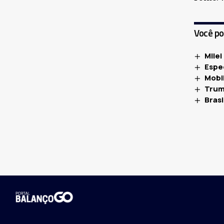
Você p
Milei
Espe
Mobil
Trum
Bras