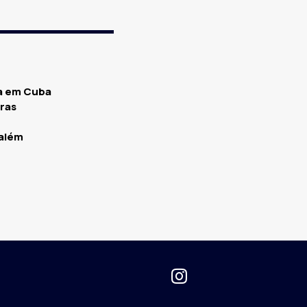
sa em Cuba
rras
salém