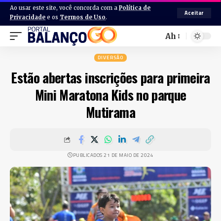
Ao usar este site, você concorda com a
Política de
Aceitar
Privacidade
e os
Termos de Uso
.
Ah
DIVERSÃO
Estão abertas inscrições para primeira
Mini Maratona Kids no parque
Mutirama
PUBLICADOS 21 DE MAIO DE 2024