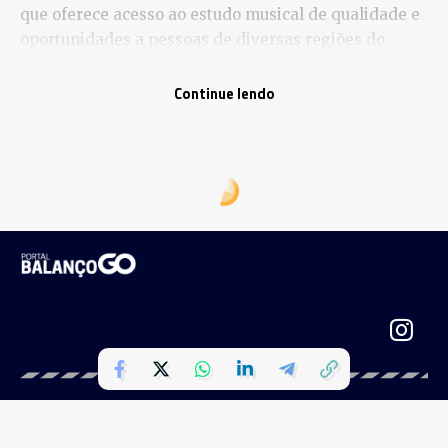
que oferece acesso ao estudo musical de qualidade e
oportunidades a pessoas de diversas regiões do
estado. Sob a direção de Igor Monteiro, os alunos do
projeto prepararam o Concerto Grosso, do
Continue lendo
compositor inglês Vaughan Williams, que será
apresentado em colaboração com a Orquestra
Filarmônica de Goiás.
Na segunda parte do concerto, o tema central da
noite continua a ser o diálogo e o acesso. O público
terá a oportunidade de experimentar uma nova e
inesperada perspectiva da obra “Sonhos de Uma
Noite de Verão”, de Mendelssohn, e participar de um
momento de interação e conversa com a Orquestra.
Portal Balanço GO | Uma empresa do grupo HOL de Comunicação |
Serviço
Todos os direitos reservados