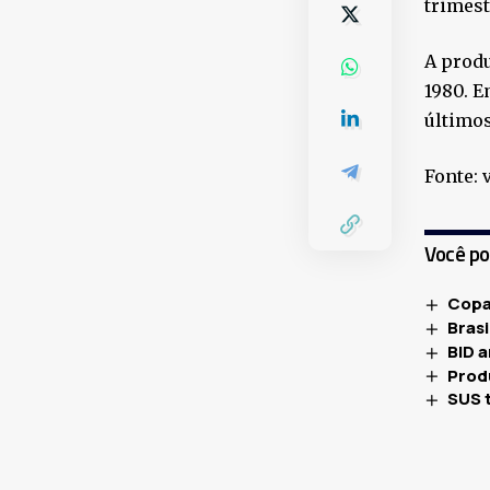
trimest
A produ
1980. E
últimos
Fonte: 
Você p
Copa
Brasi
BID 
Produ
SUS 