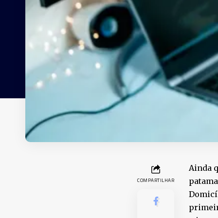
Ainda q
patamar
COMPARTILHAR
Domicíl
primeir