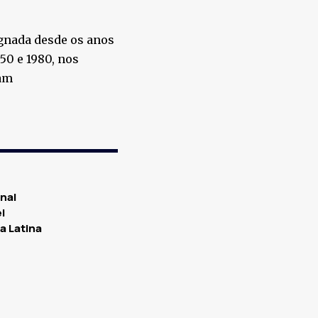
agnada desde os anos
50 e 1980, nos
mam
nal
i
a Latina