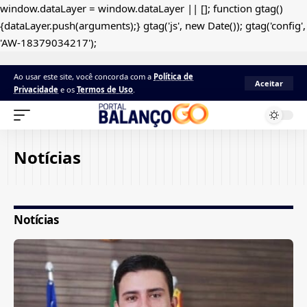
window.dataLayer = window.dataLayer || []; function gtag()
{dataLayer.push(arguments);} gtag('js', new Date()); gtag('config',
'AW-18379034217');
Ao usar este site, você concorda com a
Política de
Aceitar
Privacidade
e os
Termos de Uso
.
Notícias
Notícias