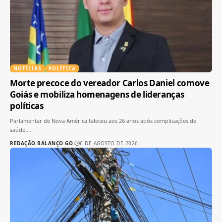
NOTÍCIAS
POLÍTICA
Morte precoce do vereador Carlos Daniel comove
Goiás e mobiliza homenagens de lideranças
políticas
Parlamentar de Nova América faleceu aos 26 anos após complicações de
saúde.
…
REDAÇÃO BALANÇO GO
6 DE AGOSTO DE 2026