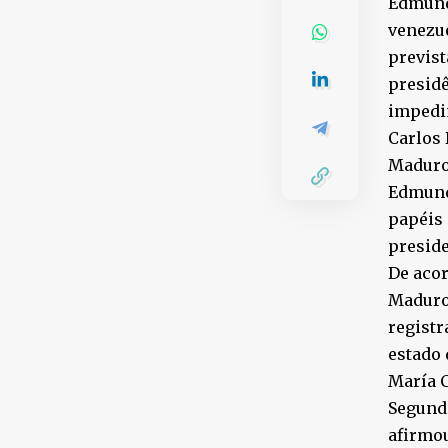
Edmundo
venezue
previst
presidê
impedim
Carlos 
Maduro
Edmundo
papéis 
preside
De aco
Maduro
registr
estado 
María C
Segundo
afirmou