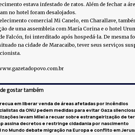
ecimento estava infestado de ratos. Além de fechar a ár
vam no hotel foram desalojados.
elecimento comercial Mi Canelo, em Charallave, também
ção de uma assembleia com María Corina e o hotel Uru
de Falcón, foi interditado após hospedá-la. De mesma fo
situado na cidade de Maracaibo, tever seus serviços su
cionista.
 www.gazetadopovo.com.br
ode gostar também
 recua em liberar venda de áreas afetadas por incêndios
cialistas da ONU pedem medidas para evitar Gaza silencio
izações levam Milei a recuar sobre estrangeirização de te
p assina decretos e restringe cidadania por nascimento
il no Mundo debate migração na Europa e conflito em Jeru