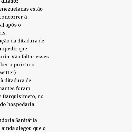
 ditador
venezuelanas estão
 concorrer à
a] após o
is.
ação da ditadura de
impedir que
ia. Vão faltar esses
ceber o próximo
witter).
 à ditadura de
hantes foram
e Barquisimeto, no
ndo hospedaria
adoria Sanitária
 ainda alegou que o