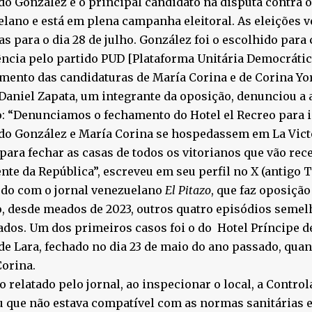
 González é o principal candidato na disputa contra o
lano e está em plena campanha eleitoral. As eleições 
as para o dia 28 de julho. González foi o escolhido para
ncia pelo partido PUD [Plataforma Unitária Democrátic
ento das candidaturas de María Corina e de Corina Yor
Daniel Zapata, um integrante da oposição, denunciou a 
: “Denunciamos o fechamento do Hotel el Recreo para 
 González e María Corina se hospedassem em La Victor
para fechar as casas de todos os vitorianos que vão re
nte da República”, escreveu em seu perfil no X (antigo T
rdo com o jornal venezuelano
El Pitazo
, que faz oposição
, desde meados de 2023, outros quatro episódios semel
ados. Um dos primeiros casos foi o do Hotel Príncipe d
de Lara, fechado no dia 23 de maio do ano passado, qua
orina.
 relatado pelo jornal, ao inspecionar o local, a Control
 que não estava compatível com as normas sanitárias e