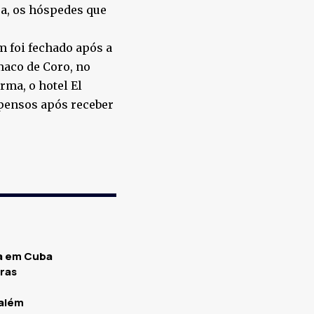
ea, os hóspedes que
 foi fechado após a
maco de Coro, no
rma, o hotel El
spensos após receber
sa em Cuba
rras
salém