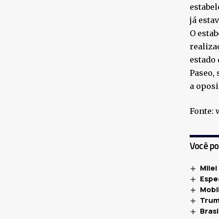
estabel
já esta
O estab
realiza
estado 
Paseo, 
a oposi
Fonte:
Você p
Milei
Espe
Mobil
Trum
Bras