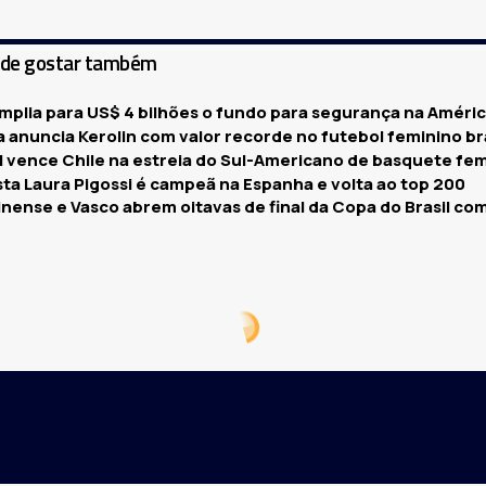
ode gostar também
amplia para US$ 4 bilhões o fundo para segurança na Améric
 anuncia Kerolin com valor recorde no futebol feminino br
il vence Chile na estreia do Sul-Americano de basquete fe
sta Laura Pigossi é campeã na Espanha e volta ao top 200
nense e Vasco abrem oitavas de final da Copa do Brasil com
 jogos da sexta rodada do Br