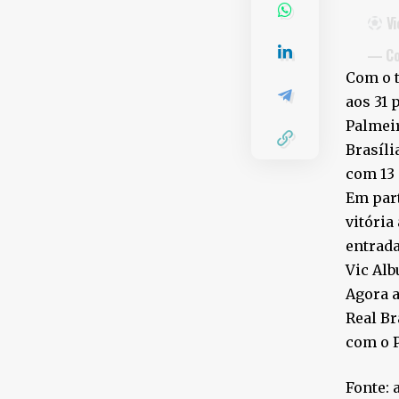
Vi
— Cor
Com o t
aos 31 
Palmeir
Brasíli
com 13 
Em part
vitória
entrada
Vic Alb
Agora a
Real Br
com o P
Fonte: 