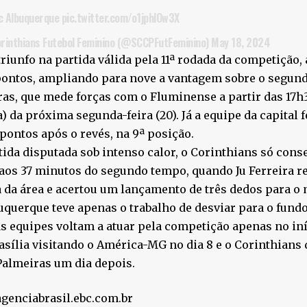
c Albuquerque
pic.twitter.com/o1jphlOw3X
inthians Futebol Feminino (@SCCPFutFeminino)
May 18, 2024
riunfo na partida válida pela 11ª rodada da competição
pontos, ampliando para nove a vantagem sobre o segun
as, que mede forças com o Fluminense a partir das 17h
a) da próxima segunda-feira (20). Já a equipe da capital
pontos após o revés, na 9ª posição.
ida disputada sob intenso calor, o Corinthians só cons
 aos 37 minutos do segundo tempo, quando Ju Ferreira r
 da área e acertou um lançamento de três dedos para o 
uquerque teve apenas o trabalho de desviar para o fundo
s equipes voltam a atuar pela competição apenas no iní
asília visitando o América-MG no dia 8 e o Corinthians
almeiras um dia depois.
agenciabrasil.ebc.com.br