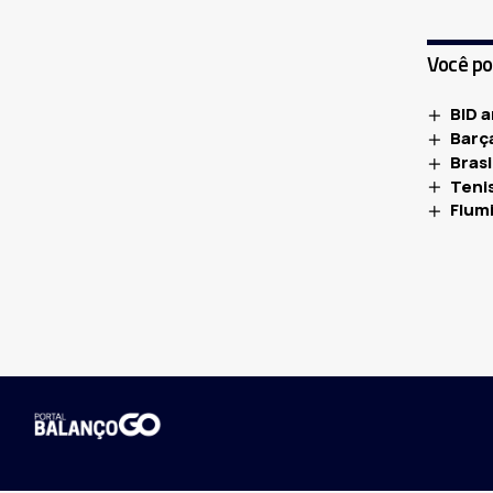
Você p
BID 
Barça
Bras
Teni
Flumi
ESPORTES
TV Brasil transmite três
PUBLICADOS 18 DE MAIO DE 2024