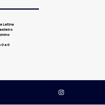
a Latina
asileiro
minino
 0 a 0
asileirão Série B
COMPARTILHAR