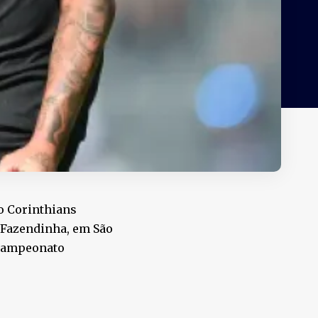
 o Corinthians
na Fazendinha, em São
 Campeonato