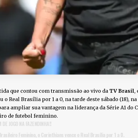
tida que contou com transmissão ao vivo da
TV Brasil
,
u o Real Brasília por 1 a 0, na tarde deste sábado (18), 
para ampliar sua vantagem na liderança da Série A1 do
iro de futebol feminino.
IM DE JOGO NA FAZENDINHA!!
Brasileiro Feminino, o Corinthians vence o Real Brasília por 1 a 0.