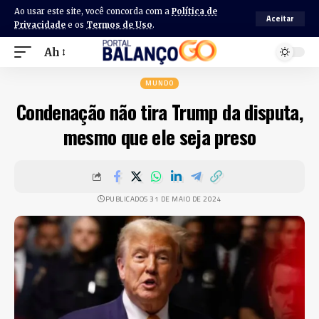
Ao usar este site, você concorda com a
Política de
Aceitar
Privacidade
e os
Termos de Uso
.
Ah
MUNDO
Condenação não tira Trump da disputa,
mesmo que ele seja preso
PUBLICADOS 31 DE MAIO DE 2024