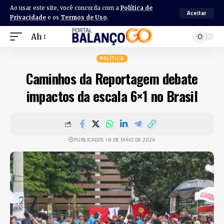
Ao usar este site, você concorda com a
Política de
Aceitar
Privacidade
e os
Termos de Uso
.
Ah
POLÍTICA
Caminhos da Reportagem debate
impactos da escala 6×1 no Brasil
PUBLICADOS 18 DE MAIO DE 2026