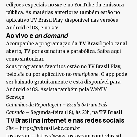
edições especiais no
site
e no YouTube da emissora
pública. As matérias anteriores também estão no
aplicativo TV Brasil Play, disponível nas versões
Android e iOS, e no
site
Ao vivo e
on demand
Acompanhe a programação da
TV Brasil
pelo canal
aberto, TV por assinatura e parabólica. Saiba aqui
como sintonizar.
Seus programas favoritos estão no TV Brasil Play,
pelo
site
ou por aplicativo no
smartphone
. O app pode
ser baixado gratuitamente e está disponível para
Android e iOS. Assista também pela WebTV:
Serviço
Caminhos da Reportagem
–
Escala 6×1: um País
Cansado
– Segunda-feira (18), às 23h, na
TV Brasil
TV Brasil
na internet e nas redes sociais
Site
– https://tvbrasil.ebc.com.br
Instagram – https://www.instagram.com/tvbrasil