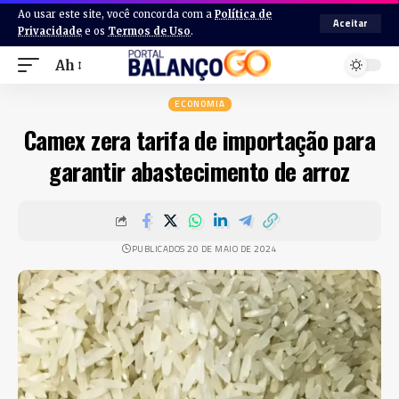
Ao usar este site, você concorda com a
Política de
Aceitar
Privacidade
e os
Termos de Uso
.
Ah
ECONOMIA
Camex zera tarifa de importação para
garantir abastecimento de arroz
PUBLICADOS 20 DE MAIO DE 2024