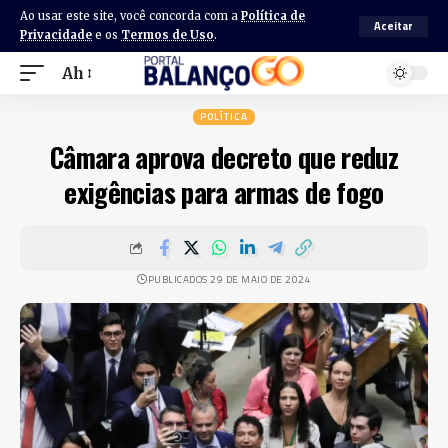
Ao usar este site, você concorda com a
Política de
Aceitar
Privacidade
e os
Termos de Uso
.
Ah
POLÍTICA
Câmara aprova decreto que reduz
exigências para armas de fogo
PUBLICADOS 29 DE MAIO DE 2024