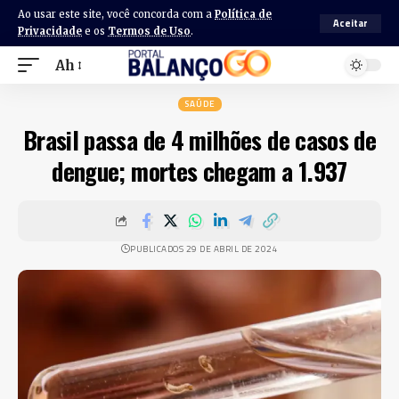
Ao usar este site, você concorda com a
Política de
Aceitar
Privacidade
e os
Termos de Uso
.
Ah
SAÚDE
Brasil passa de 4 milhões de casos de
dengue; mortes chegam a 1.937
PUBLICADOS 29 DE ABRIL DE 2024