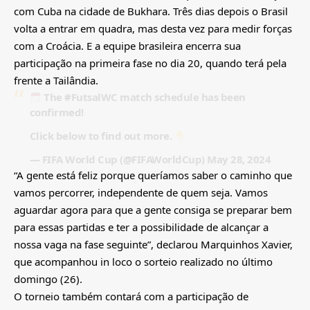
com Cuba na cidade de Bukhara. Três dias depois o Brasil
volta a entrar em quadra, mas desta vez para medir forças
com a Croácia. E a equipe brasileira encerra sua
participação na primeira fase no dia 20, quando terá pela
frente a Tailândia.
The
#FutsalWC
match schedule has been
confirmed!
Click below to find out more.
— FIFA World Cup (@FIFAWorldCup)
May 28, 2024
“A gente está feliz porque queríamos saber o caminho que
vamos percorrer, independente de quem seja. Vamos
aguardar agora para que a gente consiga se preparar bem
para essas partidas e ter a possibilidade de alcançar a
nossa vaga na fase seguinte”, declarou Marquinhos Xavier,
que acompanhou in loco o sorteio realizado no último
domingo (26).
O torneio também contará com a participação de