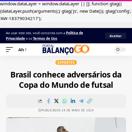
window.dataLayer = window.dataLayer || []; function gtag()
{dataLayer.push(arguments);} gtag('js', new Date()); gtag('config',
'AW-18379034217');
Ao usar este site, você concorda com a
Política de
Aceitar
Privacidade
e os
Termos de Uso
.
Ah
ESPORTES
Brasil conhece adversários da
Copa do Mundo de futsal
PUBLICADOS 28 DE MAIO DE 2024